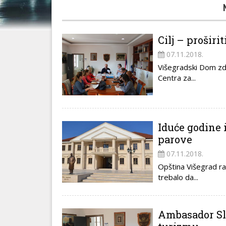
Cilj – proširi
07.11.2018.
Višegradski Dom zdr
Centra za...
Iduće godine 
parove
07.11.2018.
Opština Višegrad ras
trebalo da...
Ambasador Slo