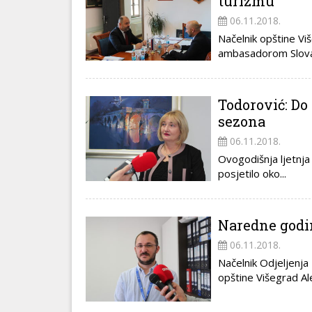
turizmu
06.11.2018.
Načelnik opštine V
ambasadorom Slovač
Todorović: Do 
sezona
06.11.2018.
Ovogodišnja ljetnja 
posjetilo oko...
Naredne godin
06.11.2018.
Načelnik Odjeljenj
opštine Višegrad Al