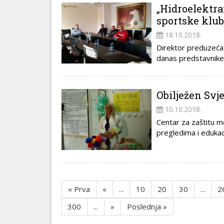
„Hidroelektra
sportske klu
18.10.2018.
Direktor preduzeća 
danas predstavnike
Obilježen Svj
10.10.2018.
Centar za zaštitu m
pregledima i edukaci
« Prva
«
...
10
20
30
...
2
300
...
»
Poslednja »