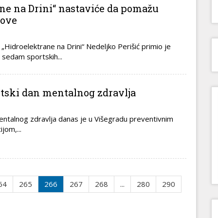
ne na Drini“ nastaviće da pomažu
bove
„Hidroelektrane na Drini“ Nedeljko Perišić primio je
 sedam sportskih...
etski dan mentalnog zdravlja
entalnog zdravlja danas je u Višegradu preventivnim
jom,...
64
265
266
267
268
...
280
290