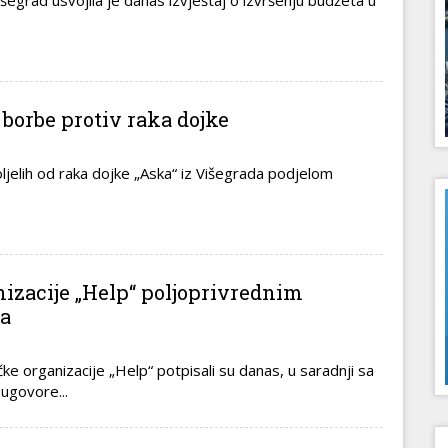
šegrad usvojila je danas izvještaj o izvršenju budžeta u
 borbe protiv raka dojke
jelih od raka dojke „Aska“ iz Višegrada podjelom
izacije „Help“ poljoprivrednim
a
ke organizacije „Help“ potpisali su danas, u saradnji sa
ugovore...