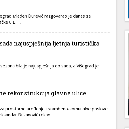
išegrad Mladen Đurević razgovarao je danas sa
ke u BiH...
sada najuspješnija ljetnja turistička
sezona bila je najuspješnija do sada, a Višegrad je
e rekonstrukcija glavne ulice
a za prostorno uređenje i stambeno-komunalne poslove
eksandar Đukanović rekao...