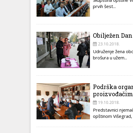
Skupština opštine Vi
prvih šest...
Obilježen Dan
23.10.2018.
Udruženje žena obol
brošura u užem...
Podrška organ
proizvođačim
19.10.2018.
Predstavnici njemač
opštinom Višegrad, 