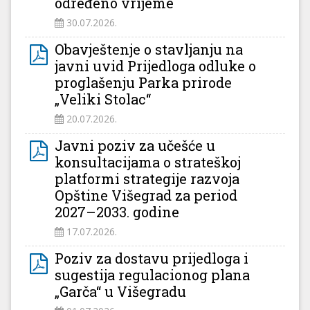
određeno vrijeme
30.07.2026.
Obavještenje o stavljanju na
javni uvid Prijedloga odluke o
proglašenju Parka prirode
„Veliki Stolac“
20.07.2026.
Javni poziv za učešće u
konsultacijama o strateškoj
platformi strategije razvoja
Opštine Višegrad za period
2027–2033. godine
17.07.2026.
Poziv za dostavu prijedloga i
sugestija regulacionog plana
„Garča“ u Višegradu