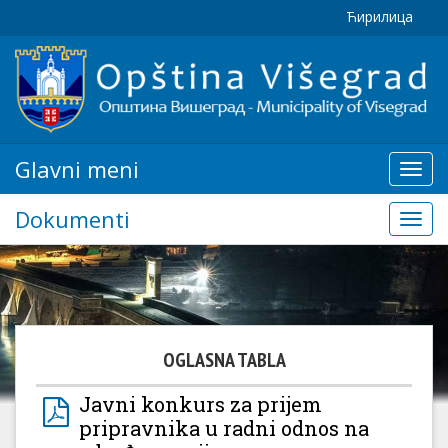
Ћирилица
Glavni meni
Glavn
meni
Dokumenti
Doku
OGLASNA TABLA
Javni konkurs za prijem
pripravnika u radni odnos na