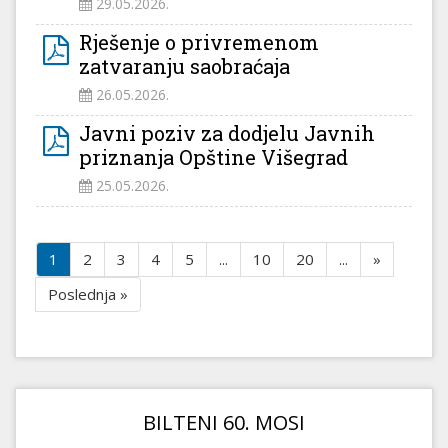
29.05.2026.
Rješenje o privremenom
zatvaranju saobraćaja
26.05.2026.
Javni poziv za dodjelu Javnih
priznanja Opštine Višegrad
25.05.2026.
1
2
3
4
5
...
10
20
...
»
Poslednja »
BILTENI 60. MOSI