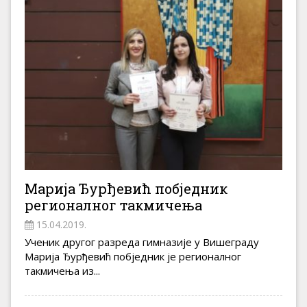
Марија Ђурђевић побједник
регионалног такмичења
15.04.2019.
Ученик другог разреда гимназије у Вишеграду
Марија Ђурђевић побједник је регионалног
такмичења из...