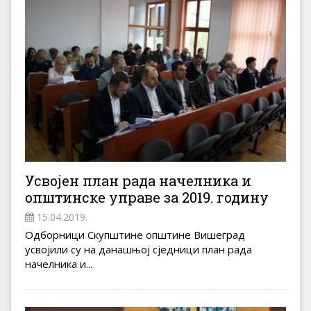
Усвојен план рада начелника и
општинске управе за 2019. годину
15.04.2019.
Одборници Скупштине општине Вишеград
усвојили су на данашњој сједници план рада
начелника и...