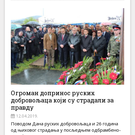
Огроман допринос руских
добровољаца који су страдали за
правду
12.04.2019.
Поводом Дана руских добровољаца и 26 година
од њиховог страдања у посљедњем одбрамбено-