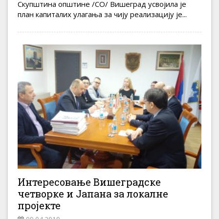
Скупштина општине /СО/ Вишеград усвојила је
план капиталих улагања за чију реализацију је...
Интересовање Вишеградске
четворке и Јапана за локалне
пројекте