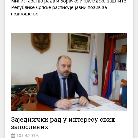
Министарство рада и борачко инвалидске заштите
Републике Српске расписује јавни позив за
подношење...
Заједнички рад у интересу свих
запослених
10.04.2019.