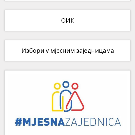
ОИК
Избори у мјесним заједницама