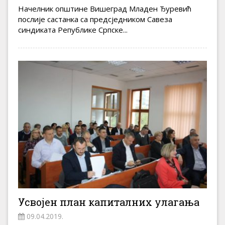
Начелник општине Вишеград Младен Ђуревић
послије састанка са предсједником Савеза
синдиката Републике Српске...
Усвојен план капиталних улагања
09.04.2019.