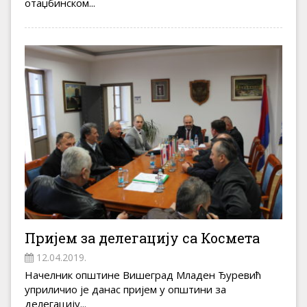
отаџбинском...
Пријем за делегацију са Космета
12.04.2019.
Начелник општине Вишеград Младен Ђуревић
уприличио је данас пријем у општини за
делегацију...