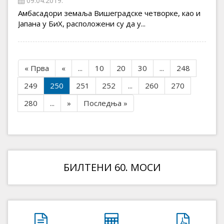
09.04.2019.
Амбасадори земаља Вишеградске четворке, као и
Јапана у БиХ, расположени су да у...
« Прва
«
...
10
20
30
...
248
249
250
251
252
...
260
270
280
...
»
Последња »
БИЛТЕНИ 60. МОСИ