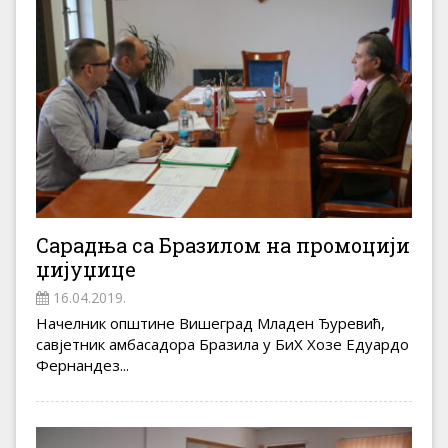
Сарадња са Бразилом на промоцији
џијуџице
16.04.2019.
Начелник општине Вишеград Младен Ђуревић,
савјетник амбасадора Бразила у БиХ Хозе Едуардо
Фернандез...