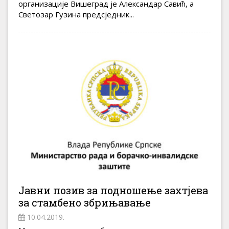
организације Вишеград је Александар Савић, а
Светозар Гузина предсједник...
Јавни позив за подношење захтјева
за стамбено збрињавање
10.04.2019.