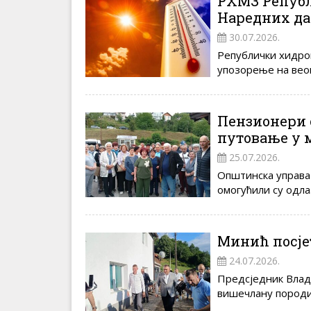
РХМЗ Републ
Наредних да
30.07.2026.
Републички хидро
упозорење на веом
Пензионери 
путовање у 
25.07.2026.
Општинска управа
омогућили су одлаз
Минић посје
24.07.2026.
Предсједник Владе
вишечлану породиц