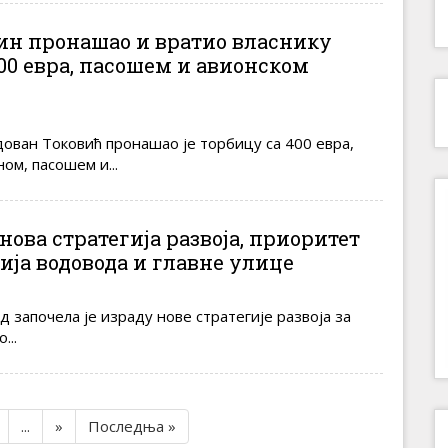
н пронашао и вратио власнику
00 евра, пасошем и авионском
ован Токовић пронашао је торбицу са 400 евра,
м, пасошем и...
ова стратегија развоја, приоритет
ија водовода и главне улице
започела је израду нове стратегије развоја за
...
...
»
Последња »