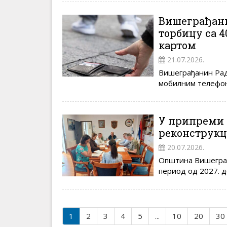
Вишеграђани
торбицу са 4
картом
21.07.2026.
Вишеграђанин Рад
мобилним телефоно
У припреми н
реконструкц
20.07.2026.
Општина Вишеград 
период од 2027. до
1
2
3
4
5
...
10
20
30