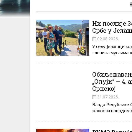
Ни послије 3
Србе у Јела
02.08.2026.
У селу Јелашци к
злочина муслиманск
Обиљежавање
„Олуји“ – 4.
Српској
31.07.2026.
Влада Републике С
жалости поводом 