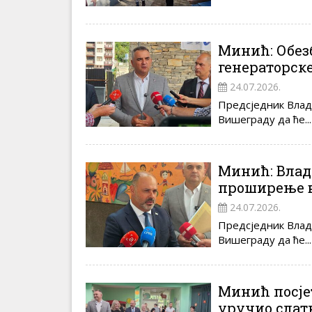
Минић: Обезб
генераторск
24.07.2026.
Предсједник Владе
Вишеграду да ће...
Минић: Влад
проширење в
24.07.2026.
Предсједник Владе
Вишеграду да ће...
Минић посје
уручио слат