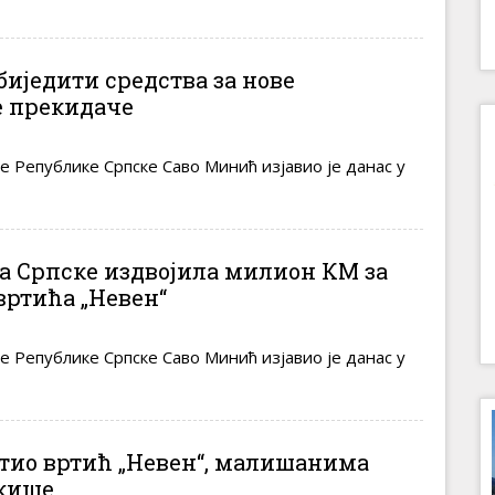
иједити средства за нове
е прекидаче
 Републике Српске Саво Минић изјавио је данас у
а Српске издвојила милион КМ за
ртића „Невен“
 Републике Српске Саво Минић изјавио је данас у
тио вртић „Невен“, малишанима
кише