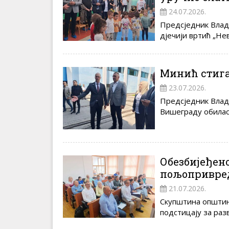
24.07.2026.
Предсједник Владе
д‌јечији вртић „Неве
Минић стига
23.07.2026.
Предсједник Владе
Вишеграду обиласк
Обезбијеђено
пољопривре
21.07.2026.
Скупштина општин
подстицају за раз