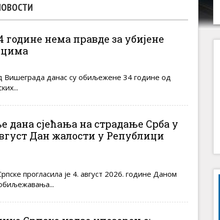
НОВОСТИ
4 године нема правде за убијене
шцима
од Вишеграда данас су обиљежене 34 године од
их...
 дана сјећања на страдање Срба у
 август Дан жалости у Републици
рпске прогласила је 4. август 2026. године Даном
обиљежавања...