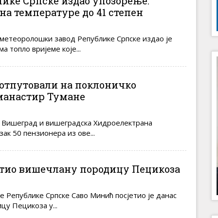
ике Српске издао упозорење:
на температуре до 41 степен
метеоролошки завод Републике Српске издао је
а топло вријеме које...
отпутовали на поклоничко
манастир Тумане
 Вишеград и вишеградска Хидроелектрана
ак 50 пензионера из ове...
тио вишечлану породицу Пецикоза
 Републике Српске Саво Минић посјетио је данас
у Пецикоза у...