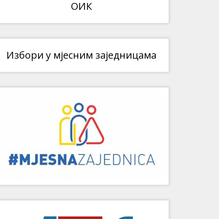
ОИК
Избори у мјесним заједницама