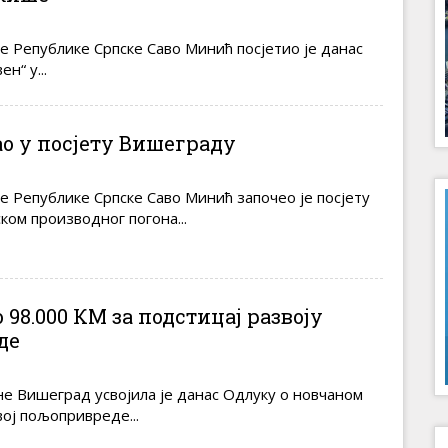
 Републике Српске Саво Минић посјетио је данас
н“ у...
о у посјету Вишеграду
 Републике Српске Саво Минић започео је посјету
ом производног погона...
 98.000 КМ за подстицај развоју
де
е Вишеград усвојила је данас Одлуку о новчаном
вој пољопривреде...