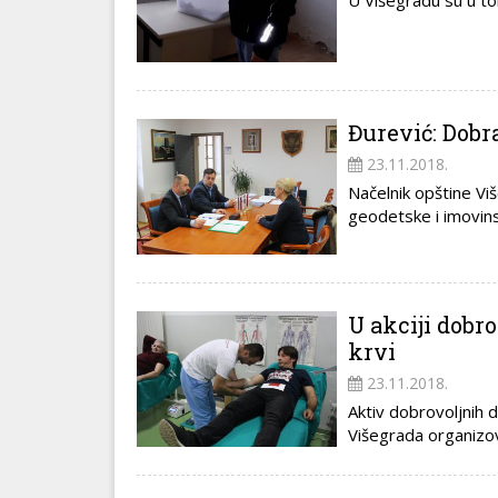
U Višegradu su u tok
Đurević: Dob
23.11.2018.
Načelnik opštine Vi
geodetske i imovins
U akciji dobr
krvi
23.11.2018.
Aktiv dobrovoljnih d
Višegrada organizov