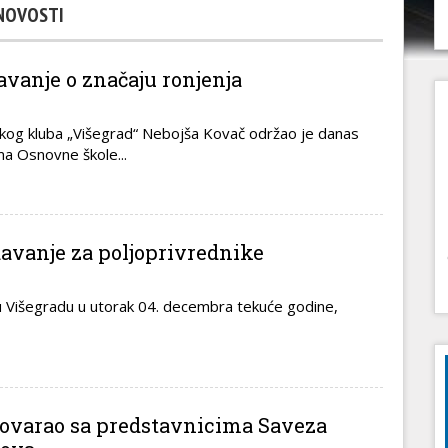
NOVOSTI
vanje o značaju ronjenja
čkog kluba „Višegrad“ Nebojša Kovač održao je danas
a Osnovne škole...
avanje za poljoprivrednike
 u Višegradu u utorak 04. decembra tekuće godine,
govarao sa predstavnicima Saveza