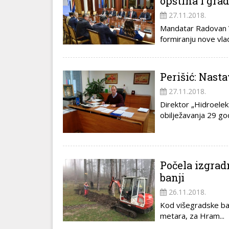
opština i gra
27.11.2018.
Mandatar Radovan Vi
formiranju nove vlad
Perišić: Nast
27.11.2018.
Direktor „Hidroelek
obilježavanja 29 god
Počela izgrad
banji
26.11.2018.
Kod višegradske ba
metara, za Hram...