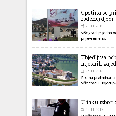
Opština se pr
rođenoj djeci
26.11.2018.
Višegrad je jedna od
prijevremeno...
Ubjedljiva po
mjesnih zaje
25.11.2018.
Prema preliminarnim
Višegradu, ubjedljiv
U toku izbori
25.11.2018.