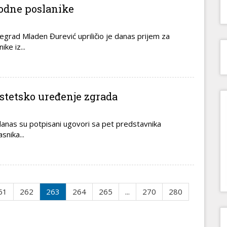
rodne poslanike
šegrad Mladen Đurević upriličio je danas prijem za
ke iz...
estetsko uređenje zgrada
danas su potpisani ugovori sa pet predstavnika
snika...
61
262
263
264
265
...
270
280