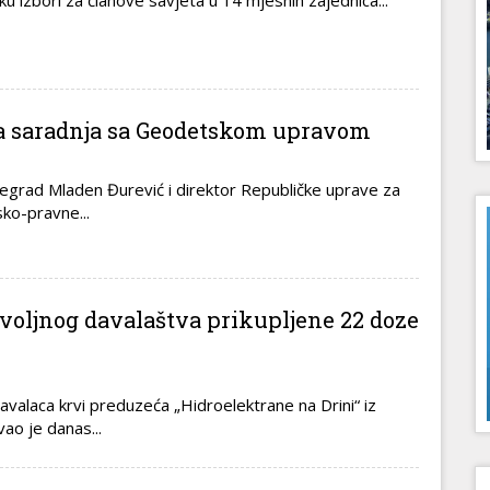
u izbori za članove savjeta u 14 mjesnih zajednica...
ra saradnja sa Geodetskom upravom
šegrad Mladen Đurević i direktor Republičke uprave za
ko-pravne...
ovoljnog davalaštva prikupljene 22 doze
avalaca krvi preduzeća „Hidroelektrane na Drini“ iz
ao je danas...