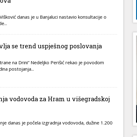
dova
šković danas je u Banjaluci nastavio konsultacije o
e...
avlja se trend uspješnog poslovanja
trane na Drini“ Nedeljko Perišić rekao je povodom
ina postojanja...
nja vodovoda za Hram u višegradskoj
nje danas je počela izgradnja vodovoda, dužine 1.200