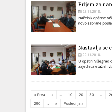
Prijem za na
23.11.2018.
Načelnik opštine Vi
novoizabrane poslani
Nastavlja se 
22.11.2018.
U opštini Višegrad 
zajednica etažnih vla
« Prva
«
...
10
20
30
...
2
290
...
»
Poslednja »