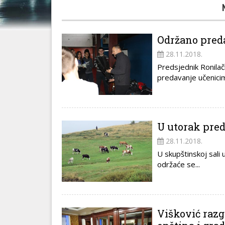
Održano preda
28.11.2018.
Predsjednik Ronila
predavanje učenicim
U utorak pred
28.11.2018.
U skupštinskoj sali
održaće se...
Višković raz