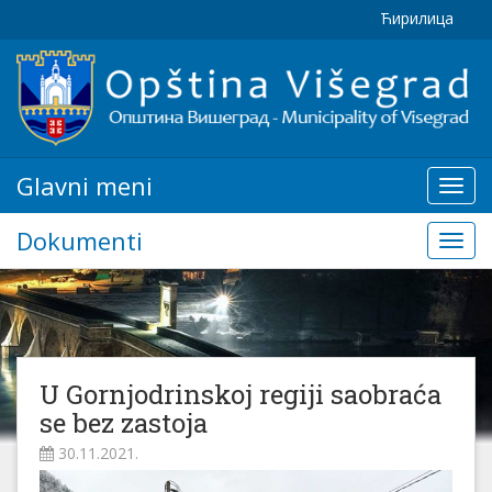
Ћирилица
Glavni meni
Glavn
meni
Dokumenti
Doku
U Gornjodrinskoj regiji saobraća
se bez zastoja
30.11.2021.