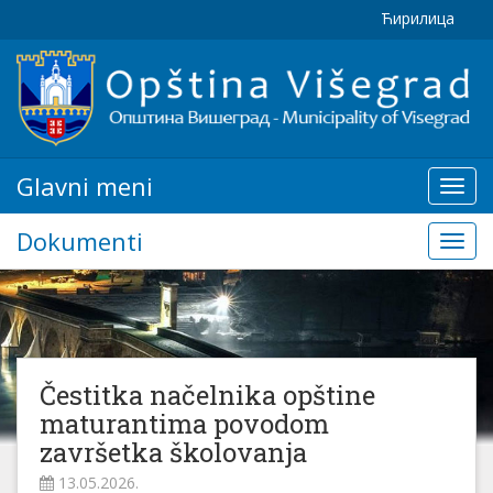
Ћирилица
Glavni meni
Glavn
meni
Dokumenti
Doku
Čestitka načelnika opštine
maturantima povodom
završetka školovanja
13.05.2026.