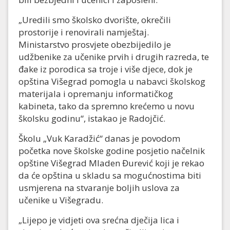
„Uredili smo školsko dvorište, okrečili
prostorije i renovirali namještaj.
Ministarstvo prosvjete obezbijedilo je
udžbenike za učenike prvih i drugih razreda, te
đake iz porodica sa troje i više djece, dok je
opština Višegrad pomogla u nabavci školskog
materijala i opremanju informatičkog
kabineta, tako da spremno krećemo u novu
školsku godinu“, istakao je Radojčić.
Školu „Vuk Karadžić“ danas je povodom
početka nove školske godine posjetio načelnik
opštine Višegrad Mladen Đurević koji je rekao
da će opština u skladu sa mogućnostima biti
usmjerena na stvaranje boljih uslova za
učenike u Višegradu.
„Lijepo je vidjeti ova srećna dječija lica i