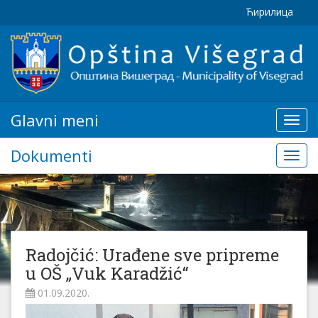
Ћирилица
Glavni meni
Glavn
meni
Dokumenti
Doku
Radojčić: Urađene sve pripreme
u OŠ „Vuk Karadžić“
01.09.2020.