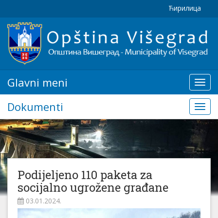
Ћирилица
Glavni meni
Glavn
meni
Dokumenti
Doku
Podijeljeno 110 paketa za
socijalno ugrožene građane
03.01.2024.