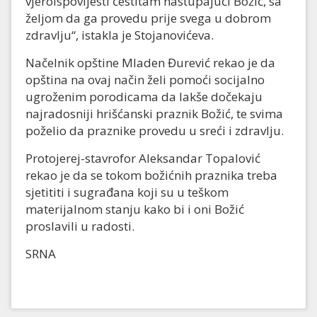
vjeroispovijesti čestitam nastupajući Božić, sa
željom da ga provedu prije svega u dobrom
zdravlju“, istakla je Stojanovićeva.
Načelnik opštine Mladen Đurević rekao je da
opština na ovaj način želi pomoći socijalno
ugroženim porodicama da lakše dočekaju
najradosniji hrišćanski praznik Božić, te svima
poželio da praznike provedu u sreći i zdravlju.
Protojerej-stavrofor Aleksandar Topalović
rekao je da se tokom božićnih praznika treba
sjetititi i sugrađana koji su u teškom
materijalnom stanju kako bi i oni Božić
proslavili u radosti.
SRNA