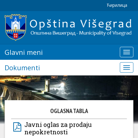
Ћирилица
Glavni meni
Glavn
meni
Dokumenti
Doku
OGLASNA TABLA
Javni oglas za prodaju
nepokretnosti