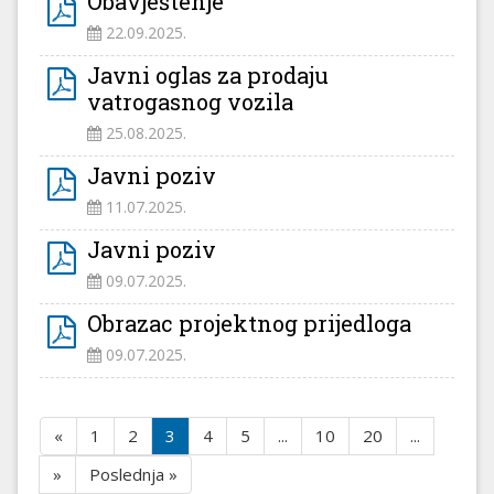
Obavještenje
22.09.2025.
Javni oglas za prodaju
vatrogasnog vozila
25.08.2025.
Javni poziv
11.07.2025.
Javni poziv
09.07.2025.
Obrazac projektnog prijedloga
09.07.2025.
«
1
2
3
4
5
...
10
20
...
»
Poslednja »