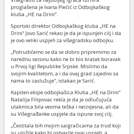
proglašena je Ivana Plećić iz Odbojkaškog
kluba „HE na Drini“.
Sportski direktor Odbojkaškog kluba „HE na
Drini“ Jovo Sarić rekao je da je ispunjen cilj i da
je ovo veliki uspjeh za višegradsku odbojku.
„Potrudićemo se da se dobro pripremimo za
narednu sezonu kako ne bi bio kratak boravak
u Prvoj ligi Republike Srpske. Mislimo da
svojim kvalitetom, a i da ovaj grad zajedno sa
nama to zaslužuje“, istakao je Sarić.
Kapiten ekipe odbojkašica Kluba „HE na Drini“
Natalija Filipovac rekla je da je odlučujuća
utakmica bila veoma teška i neizvjesna, ali da
su Višegrađanke uspjele da ispune svoj cilj.
„Čestitala bih mojim saigračicama za trud koji
su uložile kako bi ostvarile ovaj uspjeh, a