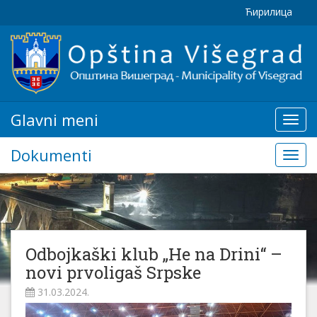
Ћирилица
Glavni meni
Glavn
meni
Dokumenti
Doku
Odbojkaški klub „He na Drini“ –
novi prvoligaš Srpske
31.03.2024.