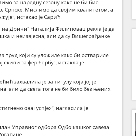
имо за наредну сезону како не би био
ке Српске. Мислимо да својим квалитетом, а
ужује“, истакао је Сарић.
 на Дрини“ Наталија Филиповац рекла је да
ешка и неизвјесна, али да су Вишеграђанке
а труд који су уложиле како би оствариле
ј екипи за фер борбу“, истакла је
ћ захвалила је за титулу која јој је
на, али да свега тога не би било без њених
стигнемо овај успјех“, нагласила је
члан Управног одбора Одбојкашког савеза
Рогатице.