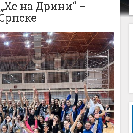
„Хе на Дрини“ –
Српске