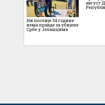
август 
Републи
Ни послије 34 године
нема правде за убијене
Србе у Јелашцима