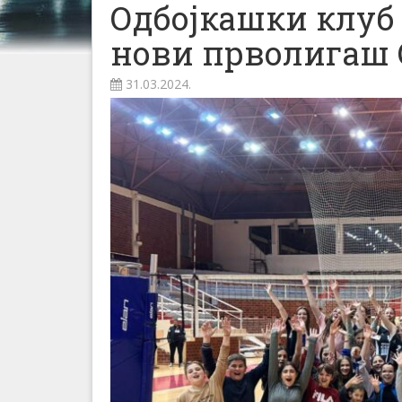
Одбојкашки клуб 
нови прволигаш 
31.03.2024.