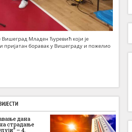
 Вишеград Младен Ђуревић који је
 пријатан боравак у Вишеграду и пожелио
ВИЈЕСТИ
вање дана
 на страдање
луји“ – 4.