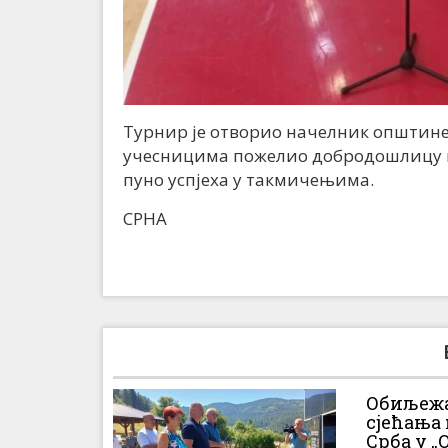
Турнир је отворио начелник општине
учесницима пожелио добродошлицу и
пуно успјеха у такмичењима.
СРНА
Обиљежа
сјећања
Срба у „О