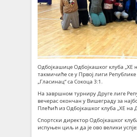
Одбојкашице Одбојкашког клуба „ХЕ 
такмичиће се у Првој лиги Републике 
„Гласинац“ са Сокоца 3:1.
На завршном турниру Друге лиге Репу
вечерас окончан у Вишеграду за нај
Плећић из Одбојкашког клуба „ХЕ на 
Спортски директор Одбојкашког клуба 
испуњен циљ и да је ово велики успје