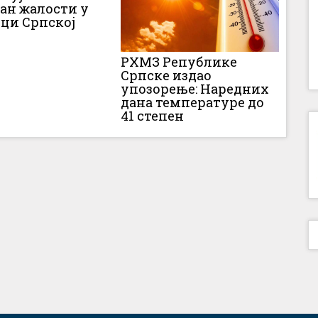
Дан жалости у
ци Српској
РХМЗ Републике
Српске издао
упозорење: Наредних
дана температуре до
41 степен