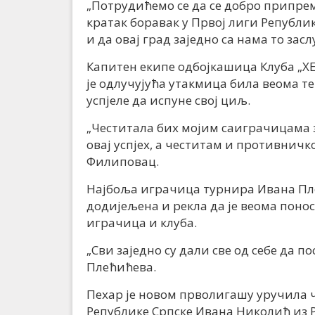
„Потрудићемо се да се добро припрем
кратак боравак у Првој лиги Републи
и да овај град заједно са нама то засл
Капитен екипе одбојкашица Клуба „ХЕ
је одлучујућа утакмица била веома т
успјеле да испуне свој циљ.
„Честитала бих мојим саиграчицама з
овај успјех, а честитам и противничко
Филиповац.
Најбоља играчица турнира Ивана Плећи
додијељена и рекла да је веома понос
играчица и клуба.
„Сви заједно су дали све од себе да по
Плећићева.
Пехар је новом прволигашу уручила 
Републике Српске Ивана Николић из 