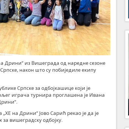
на Дрини“ из Вишеграда од наредне сезоне
Српске, након што су побиједиле екипу
блике Српске за одбојкашице који је
бољег играча турнира проглашена је Ивана
Дрини“.
„ХЕ на Дрини“ Јово Сарић рекао је да је
х за вишеградску одбојку.