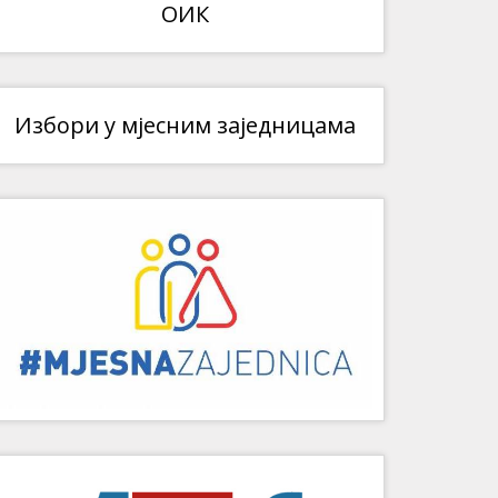
ОИК
Избори у мјесним заједницама