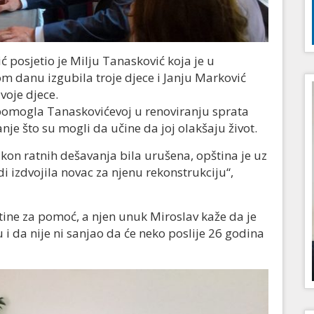
 posjetio je Milju Tanasković koja je u
danu izgubila troje djece i Janju Marković
voje djece.
 pomogla Tanaskovićevoj u renoviranju sprata
manje što su mogli da učine da joj olakšaju život.
akon ratnih dešavanja bila urušena, opština je uz
 izdvojila novac za njenu rekonstrukciju“,
tine za pomoć, a njen unuk Miroslav kaže da je
 da nije ni sanjao da će neko poslije 26 godina