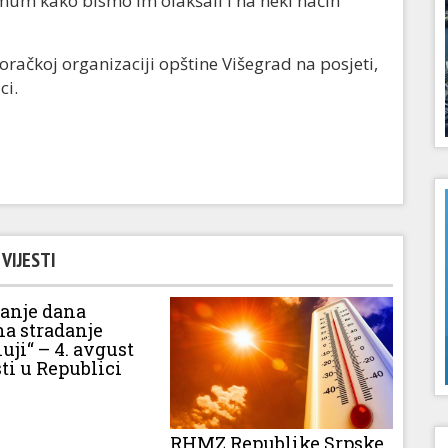
um kako bismo im olakšali i na neki način
Boračkoj organizaciji opštine Višegrad na posjeti,
ci.
VIJESTI
vanje dana
na stradanje
luji“ – 4. avgust
ti u Republici
RHMZ Republike Srpske