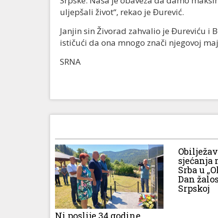
Srpske. Naša je obaveza da damo maksim
uljepšali život“, rekao je Đurević.
Janjin sin Živorad zahvalio je Đureviću i 
ističući da ona mnogo znači njegovoj maj
SRNA
Obilježa
sjećanja 
Srba u „O
Dan žalos
Srpskoj
Ni poslije 34 godine