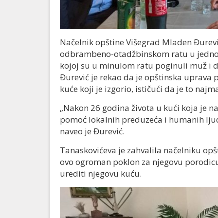
Načelnik opštine Višegrad Mladen Đurević
odbrambeno-otadžbinskom ratu u jednom 
kojoj su u minulom ratu poginuli muž i d
Đurević je rekao da je opštinska uprava
kuće koji je izgorio, ističući da je to naj
„Nakon 26 godina života u kući koja je n
pomoć lokalnih preduzeća i humanih ljudi
naveo je Đurević.
Tanaskovićeva je zahvalila načelniku opš
ovo ogroman poklon za njegovu porodicu i
urediti njegovu kuću.