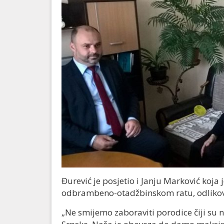
Đurević je posjetio i Janju Marković koja
odbrambeno-otadžbinskom ratu, odlikov
„Ne smijemo zaboraviti porodice čiji su na