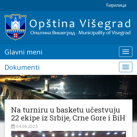
Ћирилица
Glavni meni
Glavn
meni
Dokumenti
Doku
Na turniru u basketu učestvuju
22 ekipe iz Srbije, Crne Gore i BiH
04.06.2023.