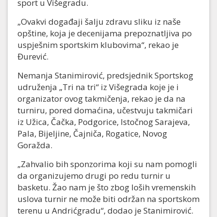
sport u Višegradu.
„Ovakvi događaji šalju zdravu sliku iz naše
opštine, koja je decenijama prepoznatljiva po
uspješnim sportskim klubovima“, rekao je
Đurević.
Nemanja Stanimirović, predsjednik Sportskog
udruženja „Tri na tri“ iz Višegrada koje je i
organizator ovog takmičenja, rekao je da na
turniru, pored domaćina, učestvuju takmičari
iz Užica, Čačka, Podgorice, Istočnog Sarajeva,
Pala, Bijeljine, Čajniča, Rogatice, Novog
Goražda.
„Zahvalio bih sponzorima koji su nam pomogli
da organizujemo drugi po redu turnir u
basketu. Žao nam je što zbog loših vremenskih
uslova turnir ne može biti održan na sportskom
terenu u Andrićgradu“, dodao je Stanimirović.