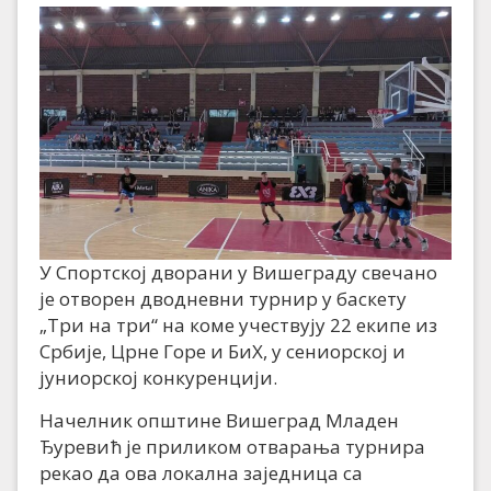
У Спортској дворани у Вишеграду свечано
је отворен дводневни турнир у баскету
„Три на три“ на коме учествују 22 екипе из
Србије, Црне Горе и БиХ, у сениорској и
јуниорској конкуренцији.
Начелник општине Вишеград Младен
Ђуревић је приликом отварања турнира
рекао да ова локална заједница са