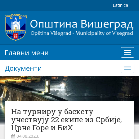
Latinica
Главни мени
Глав
мени
Документи
Доку
На турниру у баскету
учествују 22 екипе из Србије,
Црне Горе и БиХ
04.06.2023.