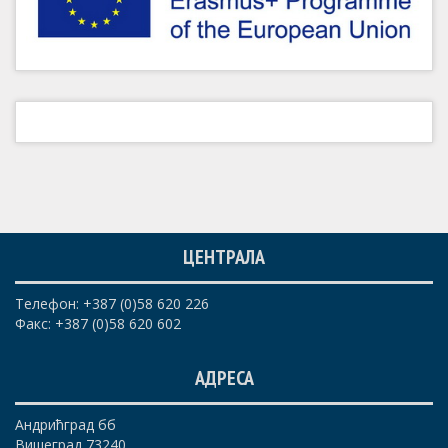
ЦЕНТРАЛА
Телефон: +387 (0)58 620 226
Факс: +387 (0)58 620 602
АДРЕСА
Андрићград бб
Вишеград 73240