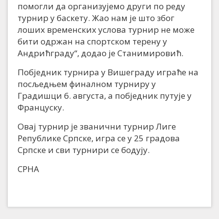
помогли да организујемо други по реду
турнир у баскету. Жао нам је што због
лоших временских услова турнир не може
бити одржан на спортском терену у
Андрићграду“, додао је Станимировић.
Побједник турнира у Вишеграду играће на
посљедњем финалном турниру у
Градишци 6. августа, а побједник путује у
Француску.
Овај турнир је званични турнир Лиге
Републике Српске, игра се у 25 градова
Српске и сви турнири се бодују.
СРНА