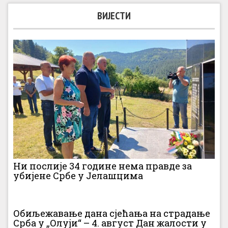
ВИЈЕСТИ
Ни послије 34 године нема правде за
убијене Србе у Јелашцима
Обиљежавање дана сјећања на страдање
Срба у „Олуји“ – 4. август Дан жалости у