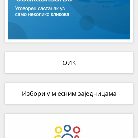
ОИК
Избори у мјесним заједницама