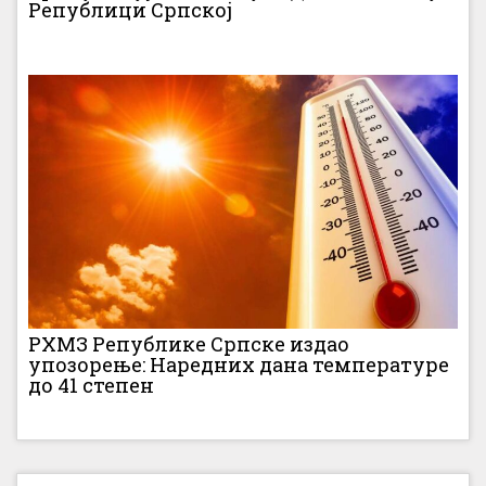
Републици Српској
РХМЗ Републике Српске издао
упозорење: Наредних дана температуре
до 41 степен