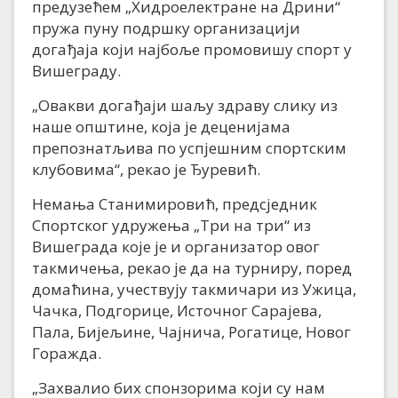
предузећем „Хидроелектране на Дрини“
пружа пуну подршку организацији
догађаја који најбоље промовишу спорт у
Вишеграду.
„Овакви догађаји шаљу здраву слику из
наше општине, која је деценијама
препознатљива по успјешним спортским
клубовима“, рекао је Ђуревић.
Немања Станимировић, предсједник
Спортског удружења „Три на три“ из
Вишеграда које је и организатор овог
такмичења, рекао је да на турниру, поред
домаћина, учествују такмичари из Ужица,
Чачка, Подгорице, Источног Сарајева,
Пала, Бијељине, Чајнича, Рогатице, Новог
Горажда.
„Захвалио бих спонзорима који су нам