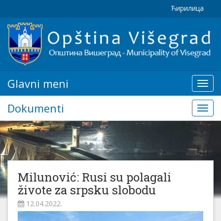
Ћирилица
Glavni meni
Glavn
meni
Dokumenti
Doku
Milunović: Rusi su polagali
živote za srpsku slobodu
12.04.2022.