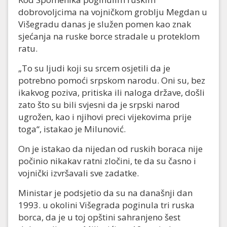
dobrovoljcima na vojničkom groblju Megdan u
Višegradu danas je služen pomen kao znak
sjećanja na ruske borce stradale u proteklom
ratu.
„To su ljudi koji su srcem osjetili da je
potrebno pomoći srpskom narodu. Oni su, bez
ikakvog poziva, pritiska ili naloga države, došli
zato što su bili svjesni da je srpski narod
ugrožen, kao i njihovi preci vijekovima prije
toga“, istakao je Milunović.
On je istakao da nijedan od ruskih boraca nije
počinio nikakav ratni zločini, te da su časno i
vojnički izvršavali sve zadatke.
Ministar je podsjetio da su na današnji dan
1993. u okolini Višegrada poginula tri ruska
borca, da je u toj opštini sahranjeno šest