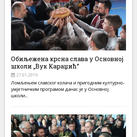
Обиљежена крсна слава у Основној
школи „Вук Караџић“
27.01.2019.
Ломљењем славског колача и пригодним културно-
умјетничким програмом данас је у Основној
школи...