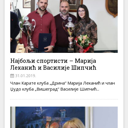
Најбољи спортисти – Марија
Леканић и Василије Шипчић
31.01.2019.
Члан Карате клуба „Дрина“ Марија Леканић и члан
Џудо клуба „Вишеград“ Василије Шипчић...