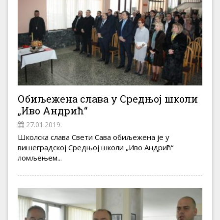
Обиљежена слава у Средњој школи
„Иво Андрић“
27.01.2019.
Школска слава Свети Сава обиљежена је у
вишеградској Средњој школи „Иво Андрић“
ломљењем...