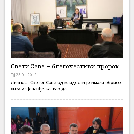
Свети Сава – благочестиви пророк
28.01.2019.
Личност Светог Саве од младости је имала обрисе
лика из Јеванђеља, као да...