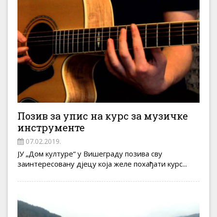
Позив за упис на курс за музичке
инструменте
07.02.2019.
ЈУ „Дом културе“ у Вишеграду позива сву
заинтересовану дјецу која желе похађати курс...