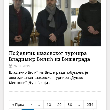
Побједник шаховског турнира
Владимир Билић из Вишеграда
26.01.2019.
Владимир Билић из Вишеграда побједник је
овогодишњег шаховског турнира „Душко
Мишковић Дуле“, који...
« Прва
«
...
10
20
30
...
254