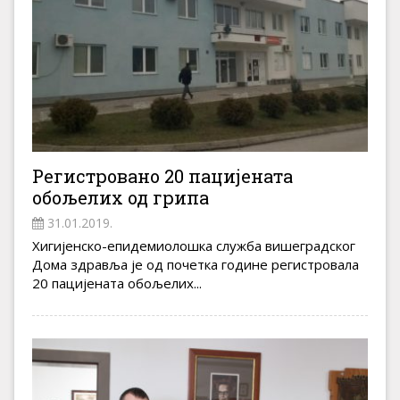
Регистровано 20 пацијената
обољелих од грипа
31.01.2019.
Хигијенско-епидемиолошка служба вишеградског
Дома здравља је од почетка године регистровала
20 пацијената обољелих...