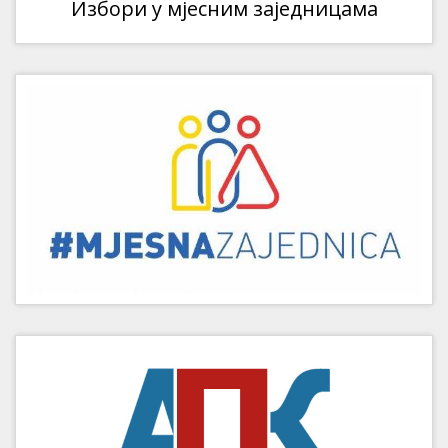
Избори у мјесним заједницама