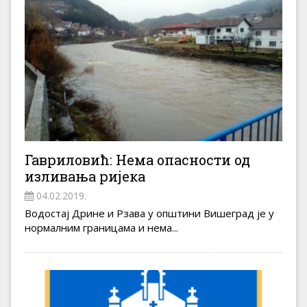
Гавриловић: Нема опасности од
изливања ријека
04.02.2019.
Водостај Дрине и Рзава у општини Вишеград је у
нормалним границама и нема...