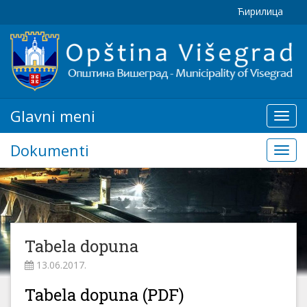
Ћирилица
Glavni meni
Glavn
meni
Dokumenti
Doku
Tabela dopuna
13.06.2017.
Tabela dopuna (PDF)