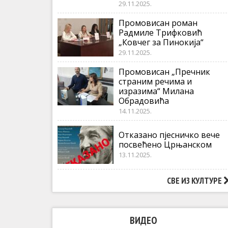
29.11.2025.
Промовисан роман
Радмиле Tрифковић
„Ковчег за Пинокија“
29.11.2025.
Промовисан „Пречник
страним речима и
изразима“ Милана
Обрадовића
14.11.2025.
Отказано пјесничко вече
посвећено Црњанском
13.11.2025.
СВЕ ИЗ КУЛТУРЕ
ВИДЕО