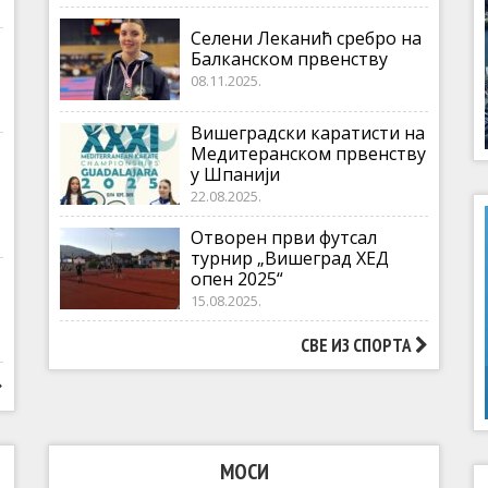
Селени Леканић сребро на
Балканском првенству
08.11.2025.
Вишеградски каратисти на
Медитеранском првенству
у Шпанији
22.08.2025.
Отворен први футсал
турнир „Вишеград ХЕД
опен 2025“
15.08.2025.
СВЕ ИЗ СПОРТА
МОСИ