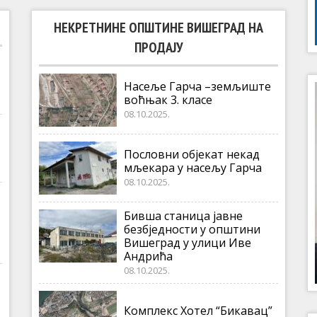
НЕКРЕТНИНЕ ОПШТИНЕ ВИШЕГРАД НА
ПРОДАЈУ
Насеље Гарча –земљиште
воћњак 3. класе
08.10.2025.
Пословни објекат некад
мљекара у насељу Гарча
08.10.2025.
Бивша станица јавне
безбједности у општини
Вишеград у улици Иве
Андрића
08.10.2025.
Комплекс Хотел “Бикавац”