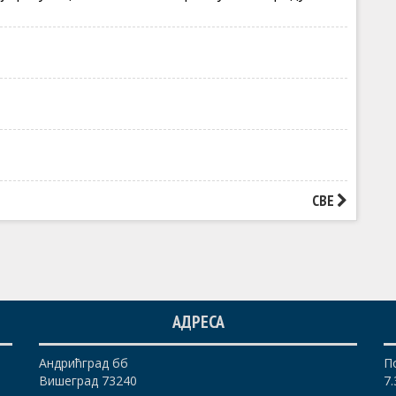
СВЕ
АДРЕСА
Андрићград бб
П
Вишеград 73240
7.