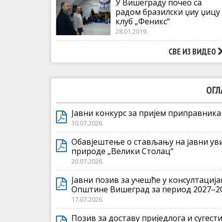
У Вишеграду почео са
радом бразилски џиу џицу
клуб „Феникс“
28.01.2019.
СВЕ ИЗ ВИДЕО
ОГЛ
Јавни конкурс за пријем приправника
30.07.2026.
Обавјештење о стављању на јавни ув
природе „Велики Столац“
20.07.2026.
Јавни позив за учешће у консултација
Општине Вишеград за период 2027–20
17.07.2026.
Позив за доставу приједлога и сугест