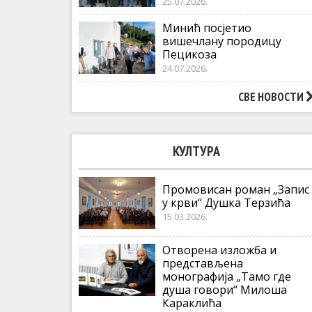
25.07.2026.
Минић посјетио
вишечлану породицу
Пецикоза
24.07.2026.
СВЕ НОВОСТИ
КУЛТУРА
Промовисан роман „Запис
у крви“ Душка Терзића
15.03.2026.
Отворена изложба и
представљена
монографија „Тамо где
душа говори“ Милоша
Караклића