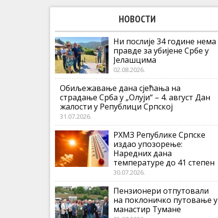
НОВОСТИ
Ни послије 34 године нема
правде за убијене Србе у
Јелашцима
02.08.2026.
Обиљежавање дана сјећања на
страдање Срба у „Олуји“ – 4. август Дан
жалости у Републици Српској
31.07.2026.
РХМЗ Републике Српске
издао упозорење:
Наредних дана
температуре до 41 степен
30.07.2026.
Пензионери отпутовали
на поклоничко путовање у
манастир Тумане