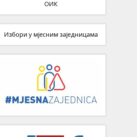
ОИК
Избори у мјесним заједницама