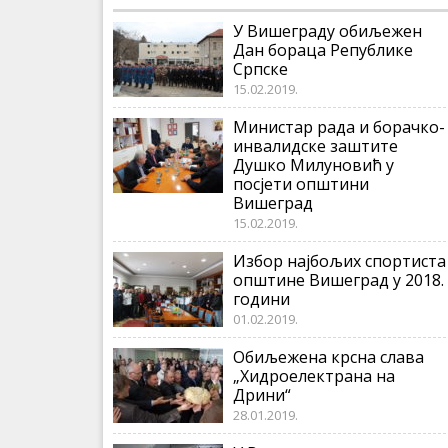
У Вишеграду обиљежен
Дан бораца Републике
Српске
15.02.2019.
Министар рада и борачко-
инвалидске заштите
Душко Милуновић у
посјети општини
Вишеград
15.02.2019.
Избор најбољих спортиста
општине Вишеград у 2018.
години
01.02.2019.
Обиљежена крсна слава
„Хидроелектрана на
Дрини“
28.01.2019.