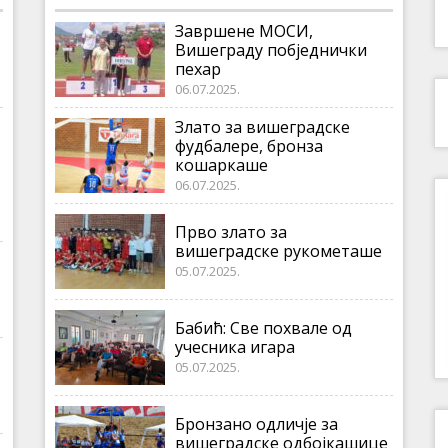
Завршене МОСИ,
Вишеграду побједнички
пехар
06.07.2025.
Злато за вишеградске
фудбалере, бронза
кошаркаше
06.07.2025.
Прво злато за
вишеградске рукометаше
05.07.2025.
Бабић: Све похвале од
учесника игара
05.07.2025.
Бронзано одличје за
вишеградске одбојкашице