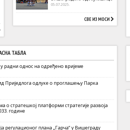
05.07.2025.
СВЕ ИЗ МОСИ
АСНА ТАБЛА
 у радни однос на одређено вријеме
ид Приједлога одлуке о проглашењу Парка
ма о стратешкој платформи стратегије развоја
33. године
ија регулационог плана „Гарча“ у Вишеграду