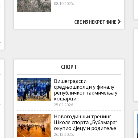
08.10.2025.
СВЕ ИЗ НЕКРЕТНИНЕ
СПОРТ
Вишеградски
средњошколци у финалу
републичког такмичења у
кошарци
25.02.2026.
Новогодишњи тренинг
Школе спорта „Бубамара“
окупио дјецу и родитеље
26.12.2025.