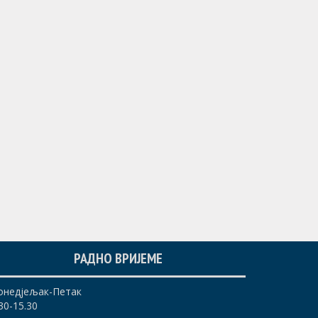
РАДНО ВРИЈЕМЕ
онедјељак-Петак
30-15.30