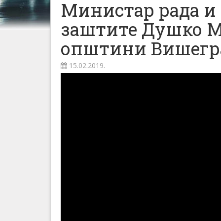
Министар рада и
заштите Душко М
општини Вишегр
15.02.2019.