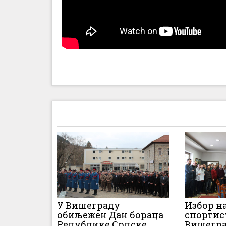
У Вишеграду
Избор н
обиљежен Дан бораца
спортис
Републике Српске
Вишеград