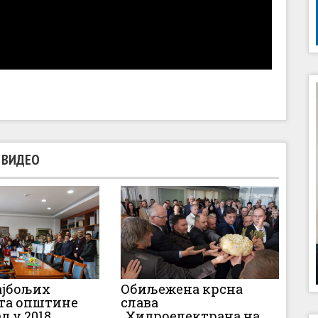
ВИДЕО
ајбољих
Обиљежена крсна
та општине
слава
 у 2018.
„Хидроелектрана на