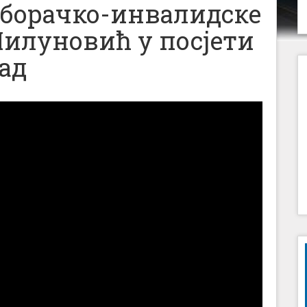
 борачко-инвалидске
илуновић у посјети
ад