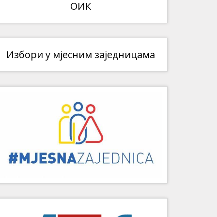
ОИК
Избори у мјесним заједницама