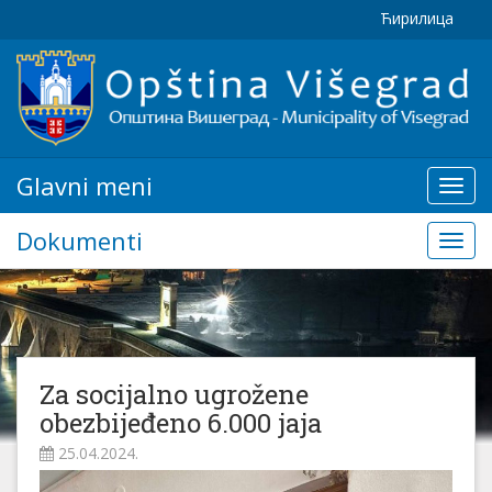
Ћирилица
Glavni meni
Glavn
meni
Dokumenti
Doku
Za socijalno ugrožene
obezbijeđeno 6.000 jaja
25.04.2024.