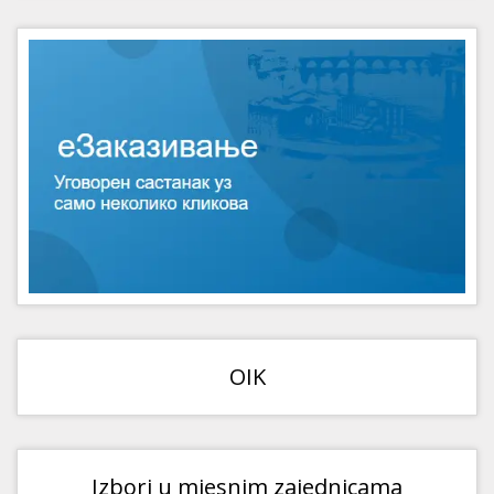
OIK
Izbori u mjesnim zajednicama