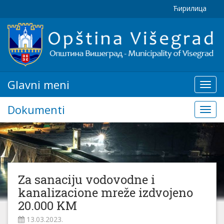
Ћирилица
Glavni meni
Glavn
meni
Dokumenti
Doku
Za sanaciju vodovodne i
kanalizacione mreže izdvojeno
20.000 KM
13.03.2023.