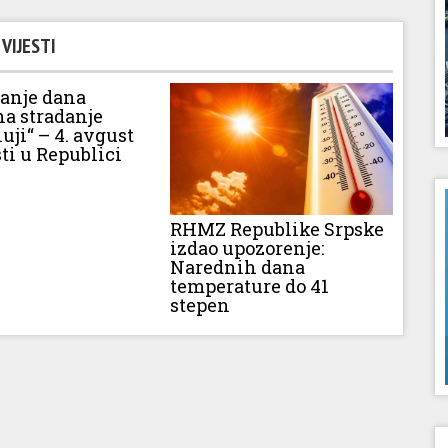
VIJESTI
vanje dana
na stradanje
luji“ – 4. avgust
ti u Republici
RHMZ Republike Srpske
izdao upozorenje:
Narednih dana
temperature do 41
stepen