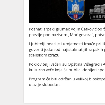
Poznati srpski glumac Vojin Ćetković odr
poezije pod nazivom „Moć govora“, potvr
Ljubitelji poezije i umjetnosti imaće pril
govoriti jedan od najistaknutijih srpskih
scenskom izrazu.
Pokrovitelji večeri su Opština Višegrad i
kulturno veče koje će publici donijeti spo
Program će biti održan u velikoj bioskops
ulaz je slobodan.