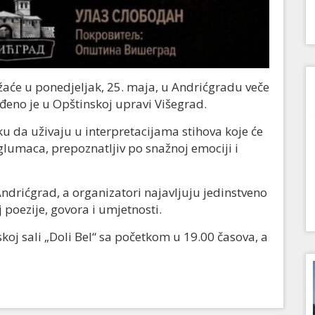
žaće u poned‌jeljak, 25. maja, u Andrićgradu veče
đeno je u Opštinskoj upravi Višegrad.
iku da uživaju u interpretacijama stihova koje će
 glumaca, prepoznatljiv po snažnoj emociji i
 Andrićgrad, a organizatori najavljuju jedinstveno
j poezije, govora i umjetnosti.
koj sali „Doli Bel“ sa početkom u 19.00 časova, a