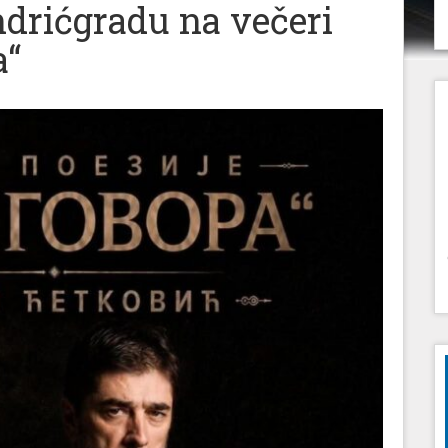
ndrićgradu na večeri
a“