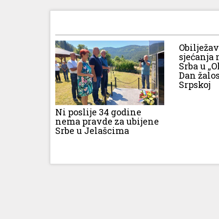
Obilježa
sjećanja 
Srba u „O
Dan žalos
Srpskoj
Ni poslije 34 godine
nema pravde za ubijene
Srbe u Jelašcima