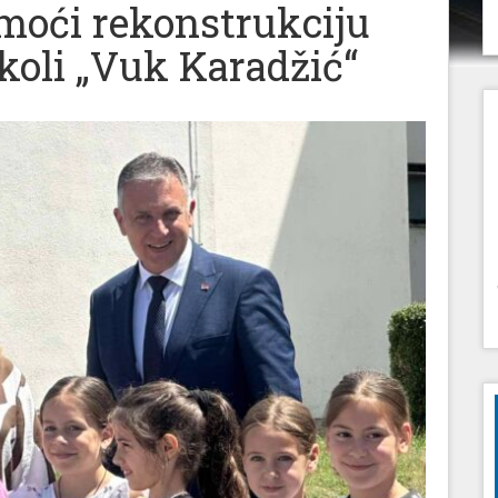
moći rekonstrukciju
školi „Vuk Karadžić“