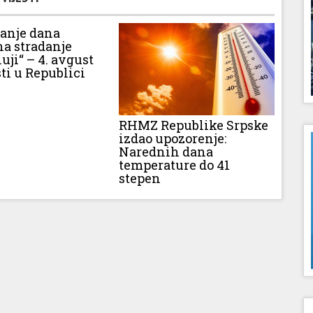
vanje dana
na stradanje
luji“ – 4. avgust
ti u Republici
RHMZ Republike Srpske
izdao upozorenje:
Narednih dana
temperature do 41
stepen