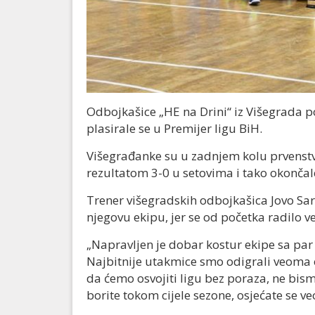
Odbojkašice „HE na Drini“ iz Višegrada p
plasirale se u Premijer ligu BiH.
Višegrađanke su u zadnjem kolu prvenstv
rezultatom 3-0 u setovima i tako okonča
Trener višegradskih odbojkašica Jovo Sari
njegovu ekipu, jer se od početka radilo v
„Napravljen je dobar kostur ekipe sa par
Najbitnije utakmice smo odigrali veoma 
da ćemo osvojiti ligu bez poraza, ne bism
borite tokom cijele sezone, osjećate se v