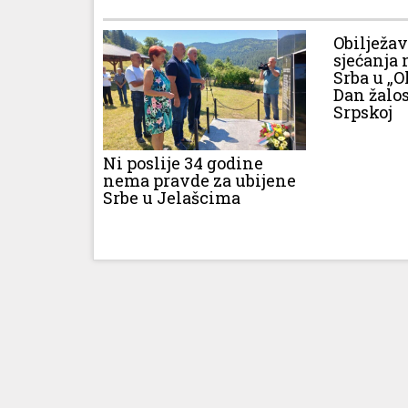
Obilježa
sjećanja 
Srba u „O
Dan žalos
Srpskoj
Ni poslije 34 godine
nema pravde za ubijene
Srbe u Jelašcima