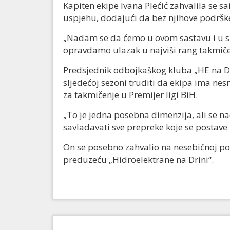
Kapiten ekipe Ivana Plećić zahvalila se s
uspjehu, dodajući da bez njihove podršk
„Nadam se da ćemo u ovom sastavu i u sl
opravdamo ulazak u najviši rang takmičen
Predsjednik odbojkaškog kluba „HE na Dri
sljedećoj sezoni truditi da ekipa ima nes
za takmičenje u Premijer ligi BiH.
„To je jedna posebna dimenzija, ali se 
savladavati sve prepreke koje se postave 
On se posebno zahvalio na nesebičnoj po
preduzeću „Hidroelektrane na Drini“.