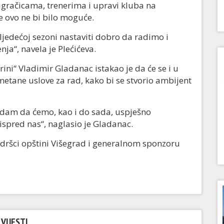
aigračicama, trenerima i upravi kluba na
e ovo ne bi bilo moguće.
jedećoj sezoni nastaviti dobro da radimo i
ja“, navela je Plećićeva.
ni“ Vladimir Gladanac istakao je da će se i u
metane uslove za rad, kako bi se stvorio ambijent
nadam da ćemo, kao i do sada, uspješno
ispred nas“, naglasio je Gladanac.
dršci opštini Višegrad i generalnom sponzoru
VIJESTI