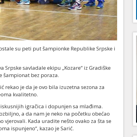
ostale su peti put šampionke Republike Srpske i
a Srpske savladale ekipu „Kozare“ iz Gradiške
le šampionat bez poraza.
ć rekao je da je ovo bila izuzetna sezona za
eoma kvalitetno.
 iskusnijih igračica i dopunjen sa mlađima.
ozbiljno, a da nam je neko na početku obećao
o vjerovali. Kada uradite nešto ovako za šta se
eoma ispunjeno“, kazao je Sarić.