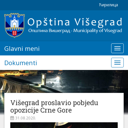
Ћирилица
Glavni meni
Glavn
meni
Dokumenti
Doku
Višegrad proslavio pobjedu
opozicije Crne Gore
31.08.2020.