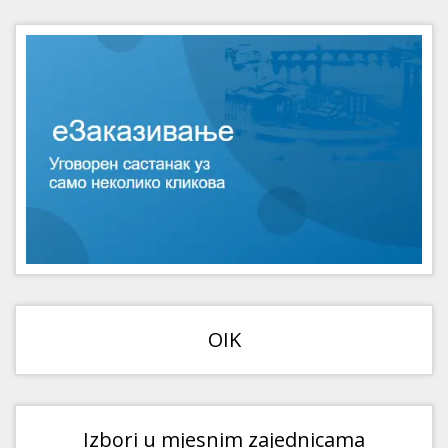
OIK
Izbori u mjesnim zajednicama