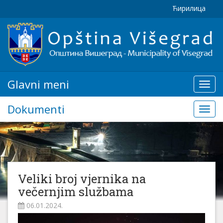
Ћирилица
Glavni meni
Glavn
meni
Dokumenti
Doku
Veliki broj vjernika na
večernjim službama
06.01.2024.