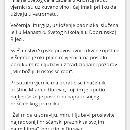
vjernici su uz kuvano vino i čaj imali priliku da
uživaju u vatrometu.
Večernja liturgija, uz loženje badnjaka, služena
je i u Manastiru Svetog Nikolaja u Dobrunskoj
Rijeci.
Sveštenstvo Srpske pravoslavne crkvene opštine
Višegrad je okupljenim vjernicima poslalo
poruku mira i ljubavi uz tradicionalni pozdrav
„Mir božiji, Hristos se rodi“.
Prisutnim vjernicima obratio se i načelnik
opštine Mladen Đurević, koji im je uputio
najljepše želje povodom najradosnijeg
hrišćanskog praznika.
„Želim da u zdravlju, miru i ljubavi proslavite
najradosniji hrišćanski praznik sa svojim
najmilijima“, poručio je Đurević.