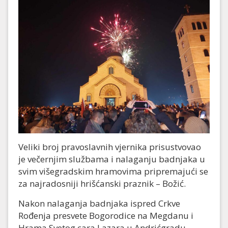
Veliki broj pravoslavnih vjernika prisustvovao
je večernjim službama i nalaganju badnjaka u
svim višegradskim hramovima pripremajući se
za najradosniji hrišćanski praznik – Božić.
Nakon nalaganja badnjaka ispred Crkve
Rođenja presvete Bogorodice na Megdanu i
Hrama Svetog cara Lazara u Andrićgradu,