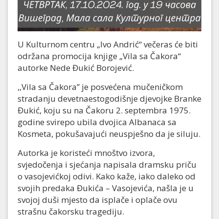
U Kulturnom centru „Ivo Andrić“ večeras će biti
održana promocija knjige „Vila sa Čakora“
autorke Nede Đukić Borojević.
,,Vila sa Čakora” je posvećena mučeničkom
stradanju devetnaestogodišnje djevojke Branke
Đukić, koju su na Čakoru 2. septembra 1975.
godine svirepo ubila dvojica Albanaca sa
Kosmeta, pokušavajući neuspješno da je siluju.
Autorka je koristeći mnoštvo izvora,
svjedočenja i sjećanja napisala dramsku priču
o vasojevićkoj odivi. Kako kaže, iako daleko od
svojih predaka Đukića – Vasojevića, našla je u
svojoj duši mjesto da isplače i oplače ovu
strašnu čakorsku tragediju.