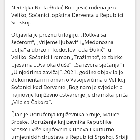
Nedeljka Neda Đukić Borojević rođena je u
Velikoj Sočanici, opština Derventa u Republici
Srpskoj.
Objavila je proznu trilogiju: „Rotkva sa
šećerom“, „Vrijeme ljubavi“ i „Medonosna
polja“ a ubrzo i „Rodoslov roda Đukić“, u
Velikoj Sočanici i roman „Tražim te“, te zbirke
pjesama „Dva oka duše“, „Sa izvora sjećanja“ i
„U njedrima zavičaj“. 2021. godine objavila je
dokumentarni roman o Vasojevićima u Velikoj
Sočanici kod Dervente „Bog nam je svjedok“ a
najnovije književno ostvarenje je dramska priča
„Vila sa Čakora“.
Član je Udruženja književnika Srbije, Matice
Srpske, Udruženja književnika Republike
Srpske i više književnih klubova i kulturno-
umjetničkih društava u Republici Srpskoj, Srbiji