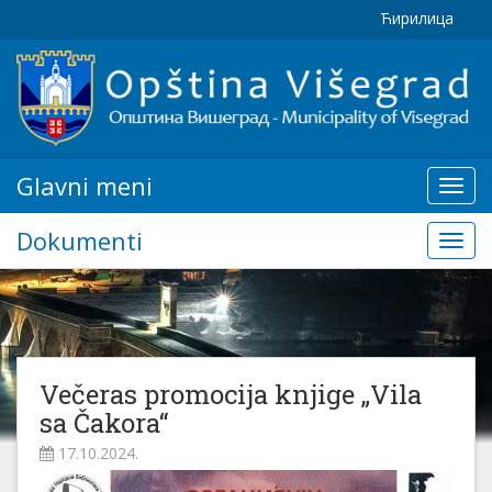
Ћирилица
Glavni meni
Glavn
meni
Dokumenti
Doku
Večeras promocija knjige „Vila
sa Čakora“
17.10.2024.