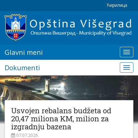
Ћирилица
Glavni meni
Glavn
meni
Dokumenti
Doku
Usvojen rebalans budžeta od
20,47 miliona KM, milion za
izgradnju bazena
07.07.2026.