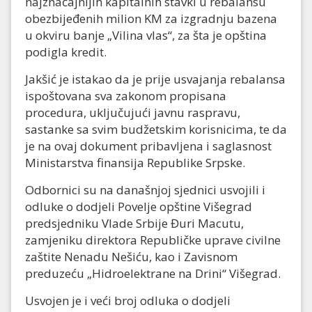
najznačajnijih kapitalnih stavki u rebalansu
obezbijeđenih milion KM za izgradnju bazena
u okviru banje „Vilina vlas“, za šta je opština
podigla kredit.
Jakšić je istakao da je prije usvajanja rebalansa
ispoštovana sva zakonom propisana
procedura, uključujući javnu raspravu,
sastanke sa svim budžetskim korisnicima, te da
je na ovaj dokument pribavljena i saglasnost
Ministarstva finansija Republike Srpske.
Odbornici su na današnjoj sjednici usvojili i
odluke o dod‌jeli Povelje opštine Višegrad
predsjedniku Vlade Srbije Đuri Macutu,
zamjeniku direktora Republičke uprave civilne
zaštite Nenadu Nešiću, kao i Zavisnom
preduzeću „Hidroelektrane na Drini“ Višegrad.
Usvojen je i veći broj odluka o dod‌jeli