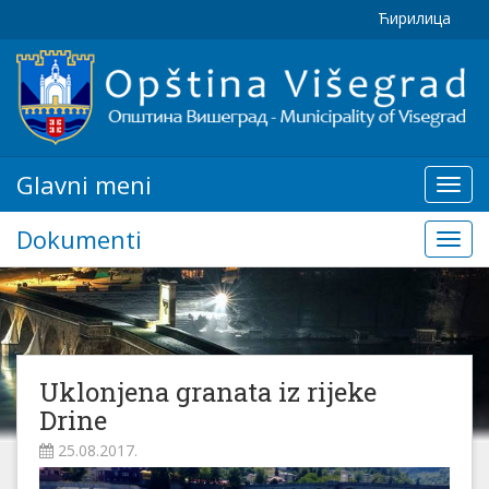
Ћирилица
Glavni meni
Glavn
meni
Dokumenti
Doku
Uklonjena granata iz rijeke
Drine
25.08.2017.