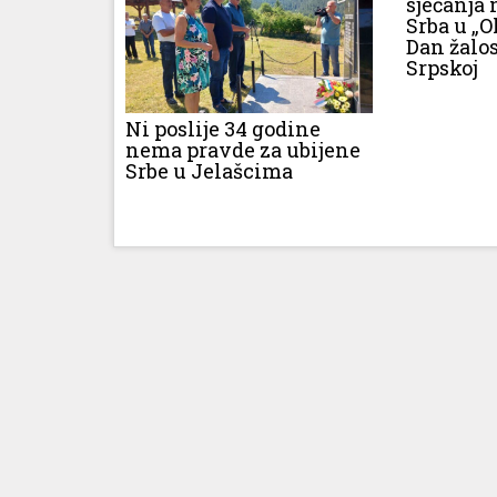
sjećanja 
Srba u „O
Dan žalos
Srpskoj
Ni poslije 34 godine
nema pravde za ubijene
Srbe u Jelašcima