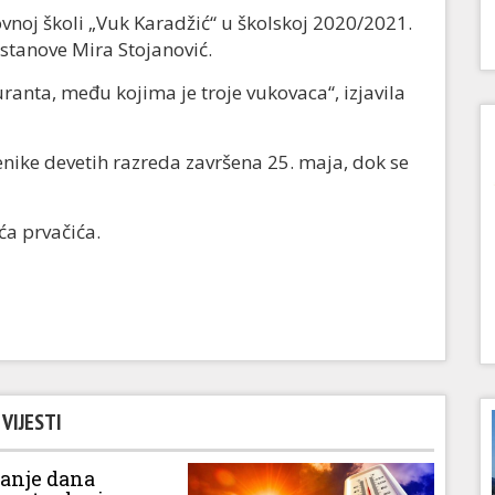
ovnoj školi „Vuk Karadžić“ u školskoj 2020/2021.
stanove Mira Stojanović.
anta, među kojima je troje vukovaca“, izjavila
enike devetih razreda završena 25. maja, dok se
ća prvačića.
VIJESTI
vanje dana