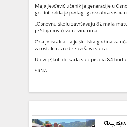
Maja Jevđević učenik je generacije u Osn
godini, rekla je pedagog ove obrazovne u
„Osnovnu školu završavaju 82 mala matur
je Stojanovićeva novinarima.
Ona je istakla da je školska godina za uč
za ostale razrede završava sutra.
U ovoj školi do sada su upisana 84 budu
SRNA
Obilježa