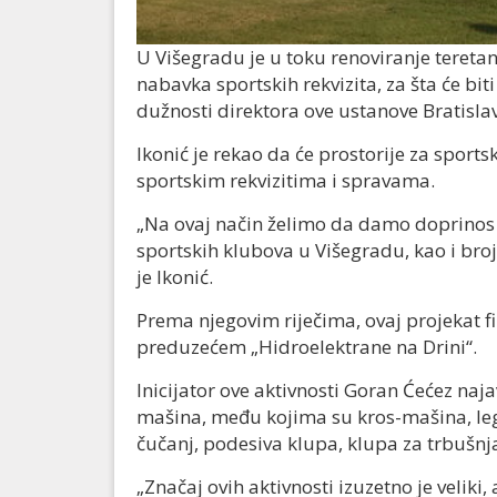
U Višegradu je u toku renoviranje teretan
nabavka sportskih rekvizita, za šta će bit
dužnosti direktora ove ustanove Bratislav
Ikonić je rekao da će prostorije za sports
sportskim rekvizitima i spravama.
„Na ovaj način želimo da damo doprinos u
sportskih klubova u Višegradu, kao i broj
je Ikonić.
Prema njegovim riječima, ovaj projekat f
preduzećem „Hidroelektrane na Drini“.
Inicijator ove aktivnosti Goran Ćećez naj
mašina, među kojima su kros-mašina, leg-
čučanj, podesiva klupa, klupa za trbušnja
„Značaj ovih aktivnosti izuzetno je velik