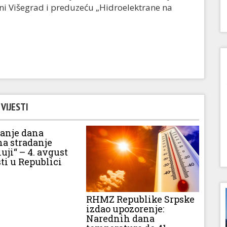
tini Višegrad i preduzeću „Hidroelektrane na
VIJESTI
vanje dana
na stradanje
luji“ – 4. avgust
ti u Republici
RHMZ Republike Srpske
izdao upozorenje:
Narednih dana