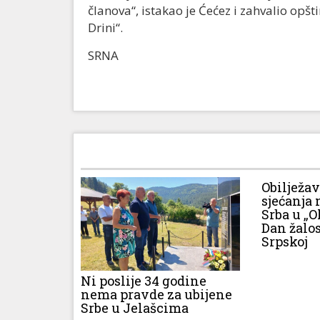
članova“, istakao je Ćećez i zahvalio opš
Drini“.
SRNA
Obilježa
sjećanja 
Srba u „O
Dan žalos
Srpskoj
Ni poslije 34 godine
nema pravde za ubijene
Srbe u Jelašcima