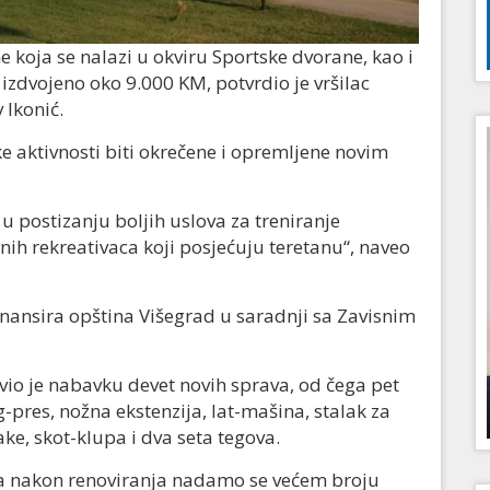
e koja se nalazi u okviru Sportske dvorane, kao i
i izdvojeno oko 9.000 KM, potvrdio je vršilac
 Ikonić.
ke aktivnosti biti okrečene i opremljene novim
 postizanju boljih uslova za treniranje
nih rekreativaca koji posjećuju teretanu“, naveo
inansira opština Višegrad u saradnji sa Zavisnim
avio je nabavku devet novih sprava, od čega pet
pres, nožna ekstenzija, lat-mašina, stalak za
ke, skot-klupa i dva seta tegova.
i, a nakon renoviranja nadamo se većem broju