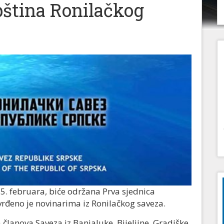
ština Ronilačkog
5. februara, biće održana Prva sjednica
rđeno je novinarima iz Ronilačkog saveza.
 članova Saveza iz Banjaluke, Bijeljine, Gradiške