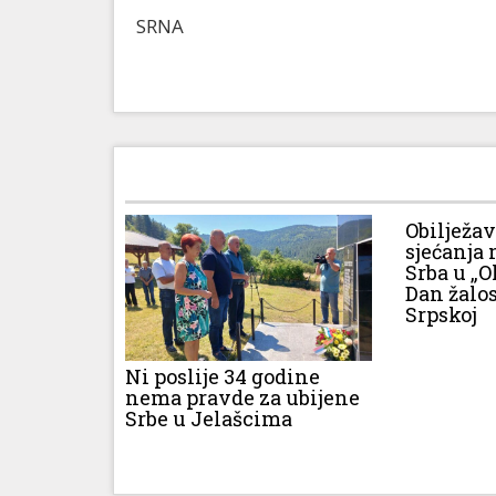
SRNA
Obilježa
sjećanja 
Srba u „O
Dan žalos
Srpskoj
Ni poslije 34 godine
nema pravde za ubijene
Srbe u Jelašcima