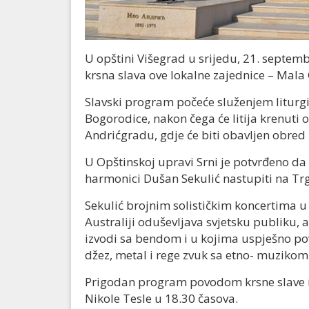
U opštini Višegrad u srijedu, 21. septe
krsna slava ove lokalne zajednice – Mala
Slavski program počeće služenjem liturg
Bogorodice, nakon čega će litija krenuti
Andrićgradu, gdje će biti obavljen obred 
U Opštinskoj upravi Srni je potvrđeno da 
harmonici Dušan Sekulić nastupiti na Tr
Sekulić brojnim solističkim koncertima u Bi
Australiji oduševljava svjetsku publiku, 
izvodi sa bendom i u kojima uspješno pove
džez, metal i rege zvuk sa etno- muzikom
Prigodan program povodom krsne slave izv
Nikole Tesle u 18.30 časova.