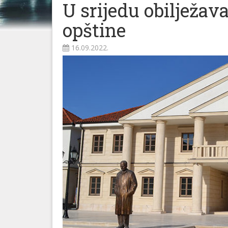
U srijedu obilježav
opštine
16.09.2022.