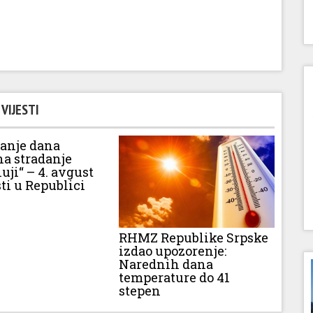
VIJESTI
vanje dana
na stradanje
luji“ – 4. avgust
ti u Republici
RHMZ Republike Srpske
izdao upozorenje:
Narednih dana
temperature do 41
stepen