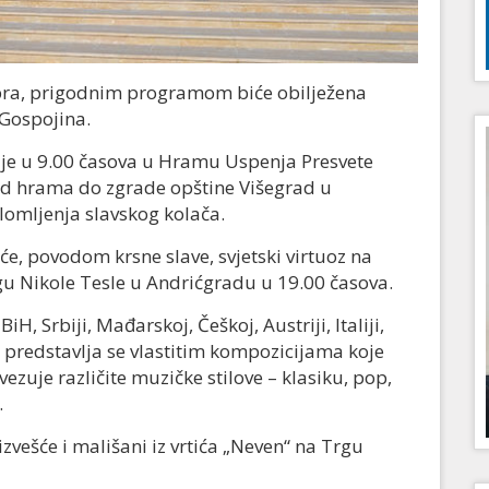
mbra, prigodnim programom biće obilježena
 Gospojina.
ije u 9.00 časova u Hramu Uspenja Presvete
 od hrama do zgrade opštine Višegrad u
lomljenja slavskog kolača.
će, povodom krsne slave, svjetski virtuoz na
gu Nikole Tesle u Andrićgradu u 19.00 časova.
H, Srbiji, Mađarskoj, Češkoj, Austriji, Italiji,
a predstavlja se vlastitim kompozicijama koje
zuje različite muzičke stilove – klasiku, pop,
.
ešće i mališani iz vrtića „Neven“ na Trgu