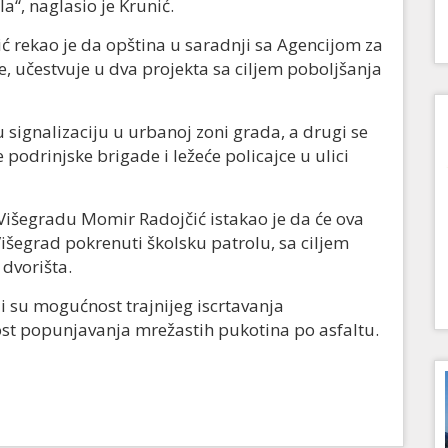
“, naglasio je Krunić.
ć rekao je da opština u saradnji sa Agencijom za
, učestvuje u dva projekta sa ciljem poboljšanja
 signalizaciju u urbanoj zoni grada, a drugi se
 podrinjske brigade i ležeće policajce u ulici
Višegradu Momir Radojčić istakao je da će ova
šegrad pokrenuti školsku patrolu, sa ciljem
 dvorišta.
i su mogućnost trajnijeg iscrtavanja
ost popunjavanja mrežastih pukotina po asfaltu.