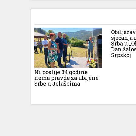
Obilježa
sjećanja 
Srba u „O
Dan žalos
Srpskoj
Ni poslije 34 godine
nema pravde za ubijene
Srbe u Jelašcima