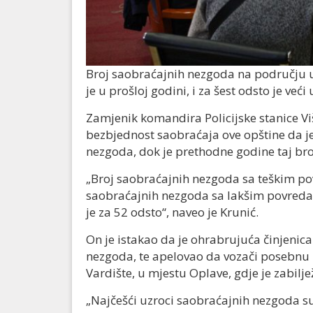
Broj saobraćajnih nezgoda na području u
je u prošloj godini, i za šest odsto je već
Zamjenik komandira Policijske stanice Vi
bezbjednost saobraćaja ove opštine da je
nezgoda, dok je prethodne godine taj broj
„Broj saobraćajnih nezgoda sa teškim po
saobraćajnih nezgoda sa lakšim povredam
je za 52 odsto“, naveo je Krunić.
On je istakao da je ohrabrujuća činjenic
nezgoda, te apelovao da vozači posebnu
Vardište, u mjestu Oplave, gdje je zabilj
„Najčešći uzroci saobraćajnih nezgoda su