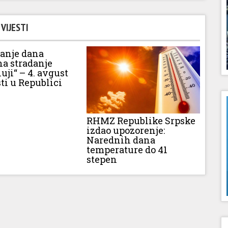
VIJESTI
vanje dana
na stradanje
luji“ – 4. avgust
ti u Republici
RHMZ Republike Srpske
izdao upozorenje:
Narednih dana
temperature do 41
stepen