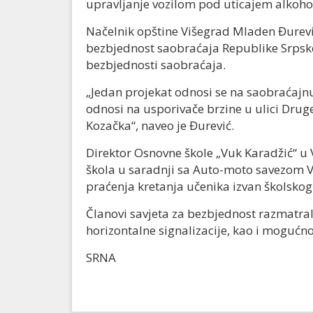
upravljanje vozilom pod uticajem alkohola
Načelnik opštine Višegrad Mladen Đurevi
bezbjednost saobraćaja Republike Srpske
bezbjednosti saobraćaja.
„Jedan projekat odnosi se na saobraćajnu
odnosi na usporivače brzine u ulici Druge
Kozačka“, naveo je Đurević.
Direktor Osnovne škole „Vuk Karadžić“ u 
škola u saradnji sa Auto-moto savezom Vi
praćenja kretanja učenika izvan školskog
Članovi savjeta za bezbjednost razmatral
horizontalne signalizacije, kao i mogućn
SRNA