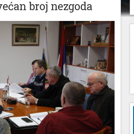
ovećan broj nezgoda