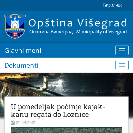
Ћирилица
Glavni meni
Glavn
meni
Dokumenti
Doku
U ponedeljak počinje kajak-
kanu regata do Loznice
22.04.2025.