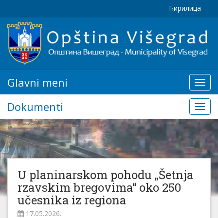
Ћирилица
Glavni meni
Glavn
meni
Dokumenti
Doku
U planinarskom pohodu „Šetnja
rzavskim bregovima“ oko 250
učesnika iz regiona
17.05.2026.