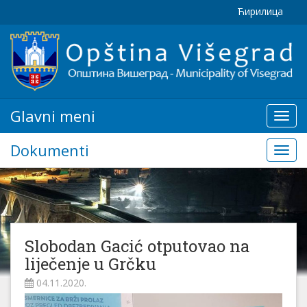
Ћирилица
Glavni meni
Glavn
meni
Dokumenti
Doku
Slobodan Gacić otputovao na
liječenje u Grčku
04.11.2020.