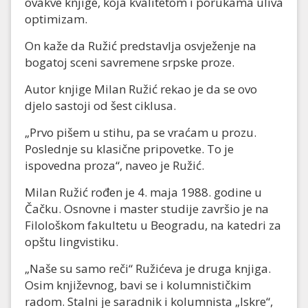
ovakve knjige, koja kvalitetom i porukama uliva
optimizam.
On kaže da Ružić predstavlja osvježenje na
bogatoj sceni savremene srpske proze.
Autor knjige Milan Ružić rekao je da se ovo
djelo sastoji od šest ciklusa.
„Prvo pišem u stihu, pa se vraćam u prozu.
Poslednje su klasične pripovetke. To je
ispovedna proza“, naveo je Ružić.
Milan Ružić rođen je 4. maja 1988. godine u
Čačku. Osnovne i master studije završio je na
Filološkom fakultetu u Beogradu, na katedri za
opštu lingvistiku.
„Naše su samo reči“ Ružićeva je druga knjiga.
Osim književnog, bavi se i kolumnističkim
radom. Stalni je saradnik i kolumnista „Iskre“,