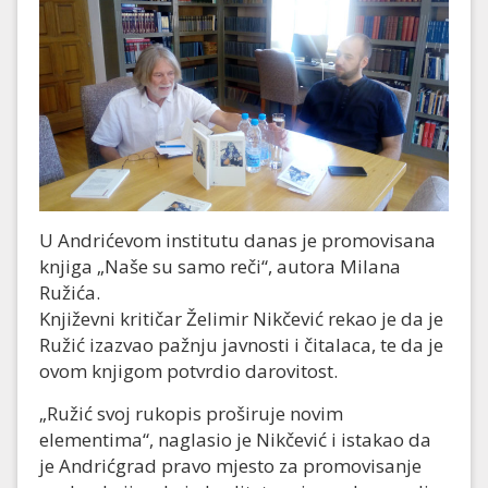
U Andrićevom institutu danas je promovisana
knjiga „Naše su samo reči“, autora Milana
Ružića.
Književni kritičar Želimir Nikčević rekao je da je
Ružić izazvao pažnju javnosti i čitalaca, te da je
ovom knjigom potvrdio darovitost.
„Ružić svoj rukopis proširuje novim
elementima“, naglasio je Nikčević i istakao da
je Andrićgrad pravo mjesto za promovisanje