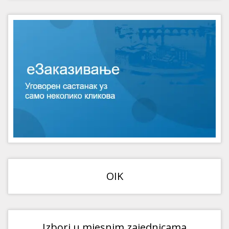
OIK
Izbori u mjesnim zajednicama