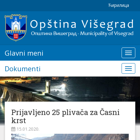
Ћирилица
Glavni meni
Glavn
meni
Dokumenti
Doku
Prijavljeno 25 plivača za Časni
krst
15.01.2020.