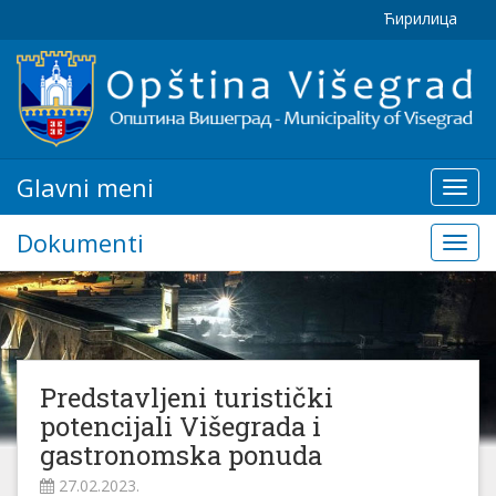
Ћирилица
Glavni meni
Glavn
meni
Dokumenti
Doku
Predstavljeni turistički
potencijali Višegrada i
gastronomska ponuda
27.02.2023.