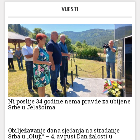
VIJESTI
Ni poslije 34 godine nema pravde za ubijene
Srbe u Jelašcima
Obilježavanje dana sjećanja na stradanje
Srba u „Oluji“ – 4. avgust Dan žalosti u