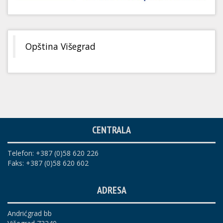
Opština Višegrad
CENTRALA
Telefon: +387 (0)58 620 226
Faks: +387 (0)58 620 602
ADRESA
Andrićgrad bb