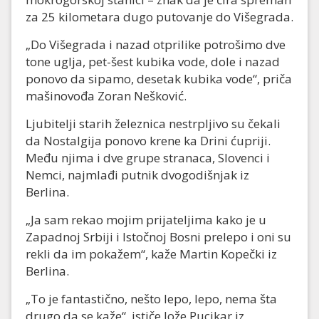
za 25 kilometara dugo putovanje do Višegrada.
„Do Višegrada i nazad otprilike potrošimo dve
tone uglja, pet-šest kubika vode, dole i nazad
ponovo da sipamo, desetak kubika vode“, priča
mašinovođa Zoran Nešković.
Ljubitelji starih železnica nestrpljivo su čekali
da Nostalgija ponovo krene ka Drini ćupriji.
Među njima i dve grupe stranaca, Slovenci i
Nemci, najmlađi putnik dvogodišnjak iz
Berlina.
„Ja sam rekao mojim prijateljima kako je u
Zapadnoj Srbiji i Istočnoj Bosni prelepo i oni su
rekli da im pokažem“, kaže Martin Kopečki iz
Berlina.
„To je fantastično, nešto lepo, lepo, nema šta
drugo da se kaže“, ističe Jože Pucikar iz