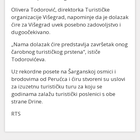
Olivera Todorović, direktorka Turističke
organizacije Višegrad, napominje da je dolazak
ćire za Višegrad uvek posebno zadovoljstvo i
dugoočekivano.
„Nama dolazak ćire predstavlja završetak onog
čarobnog turističkog prstena“, ističe
Todorovićeva.
Uz rekordne posete na Šarganskoj osmici i
brodovima od Perućca i ćiru stvoreni su uslovi
za izuzetnu turističku turu za koju se
godinama zalažu turistički poslenici s obe
strane Drine.
RTS