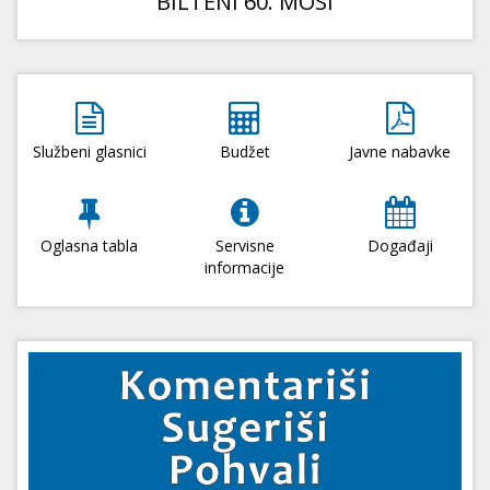
BILTENI 60. MOSI
Službeni glasnici
Budžet
Javne nabavke
Oglasna tabla
Servisne
Događaji
informacije