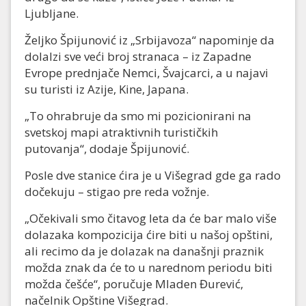
Ljubljane.
Željko Špijunović iz „Srbijavoza“ napominje da
dolalzi sve veći broj stranaca – iz Zapadne
Evrope prednjače Nemci, Švajcarci, a u najavi
su turisti iz Azije, Kine, Japana.
„To ohrabruje da smo mi pozicionirani na
svetskoj mapi atraktivnih turističkih
putovanja“, dodaje Špijunović.
Posle dve stanice ćira je u Višegrad gde ga rado
dočekuju – stigao pre reda vožnje.
„Očekivali smo čitavog leta da će bar malo više
dolazaka kompozicija ćire biti u našoj opštini,
ali recimo da je dolazak na današnji praznik
možda znak da će to u narednom periodu biti
možda češće“, poručuje Mladen Đurević,
načelnik Opštine Višegrad.