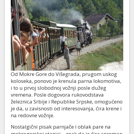
Od Mokre Gore do Višegrada, prugom uskog
koloseka, ponovo je krenula parna lokomotiva,
i to u prvoj slobodnoj vožnji posle dužeg
vremena. Posle dogovora rukovodstava
železnica Srbije i Republike Srpske, omogućeno
je da, u zavisnosti od interesovanja, ćira krene i
na redovne vožnje.
Nostalgični pisak parnjače i oblak pare na
mokrogorskoj stanici – znak da je ćira spreman