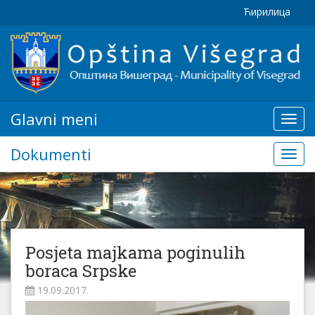
Ћирилица
Glavni meni
Glavn
meni
Dokumenti
Doku
Posjeta majkama poginulih
boraca Srpske
19.09.2017.