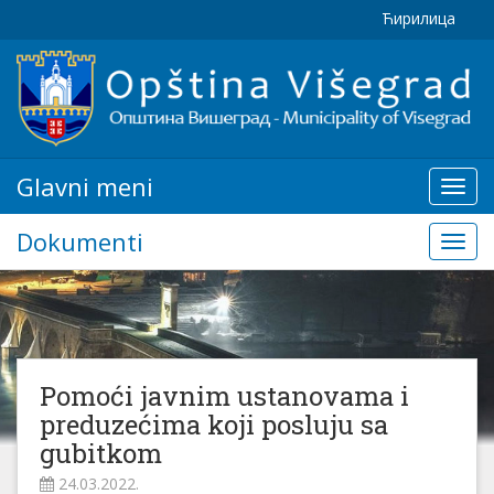
Ћирилица
Glavni meni
Glavn
meni
Dokumenti
Doku
Pomoći javnim ustanovama i
preduzećima koji posluju sa
gubitkom
24.03.2022.