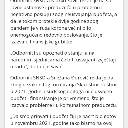
Odbornik SNSD-a Marko Savić rekao je da su
javne ustanove i preduzeća u problemu i
negativno posluju zbog neusvajanja budžeta, a
da je tokom protekle dvije godine zbog
pandemije virusa korona većini bilo
onemogućeno redovno poslovanje, što je
izazvalo finansijske gubitke.
„Odbornici su upoznati o stanju, a na
narednim sjednicama će biti usvajani izvještaji
o radu“, dodao je Savić.
Odbornik SNSD-a Snežana Đurović rekla je da
zbog nezakonitog formiranja Skupštine opštine
u 2021. godini i sudskog epiloga nije usvojen
budžet i finansiranje je privremeno, što je
izazvalo probleme i u komunalnom preduzeću.
„Da smo prihvatili budžet čiji je nacrt bio gotov
u novembru 2021. godine tako bismo na ovoj