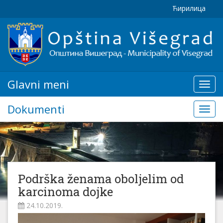
Ћирилица
Glavni meni
Glavn
meni
Dokumenti
Doku
Podrška ženama oboljelim od
karcinoma dojke
24.10.2019.