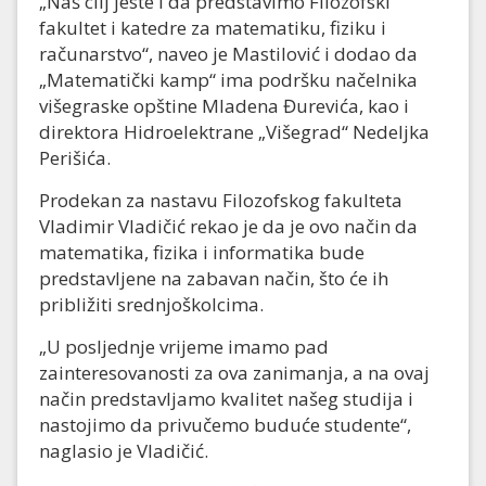
„Naš cilj jeste i da predstavimo Filozofski
fakultet i katedre za matematiku, fiziku i
računarstvo“, naveo je Mastilović i dodao da
„Matematički kamp“ ima podršku načelnika
višegraske opštine Mladena Đurevića, kao i
direktora Hidroelektrane „Višegrad“ Nedeljka
Perišića.
Prodekan za nastavu Filozofskog fakulteta
Vladimir Vladičić rekao je da je ovo način da
matematika, fizika i informatika bude
predstavljene na zabavan način, što će ih
približiti srednjoškolcima.
„U posljednje vrijeme imamo pad
zainteresovanosti za ova zanimanja, a na ovaj
način predstavljamo kvalitet našeg studija i
nastojimo da privučemo buduće studente“,
naglasio je Vladičić.