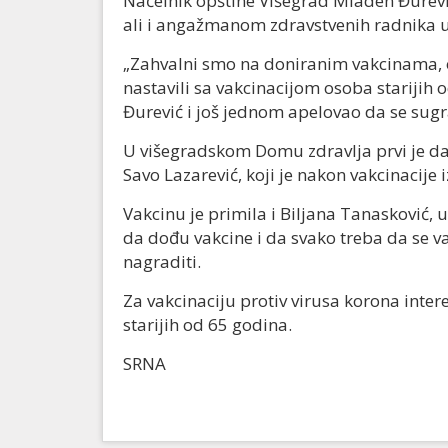
Načelnik opštine Višegrad Mladen Đurević
ali i angažmanom zdravstvenih radnika 
„Zahvalni smo na doniranim vakcinama, 
nastavili sa vakcinacijom osoba starijih 
Đurević i još jednom apelovao da se sug
U višegradskom Domu zdravlja prvi je 
Savo Lazarević, koji je nakon vakcinacije i
Vakcinu je primila i Biljana Tanasković, uč
da dođu vakcine i da svako treba da se v
nagraditi.
Za vakcinaciju protiv virusa korona inte
starijih od 65 godina.
SRNA