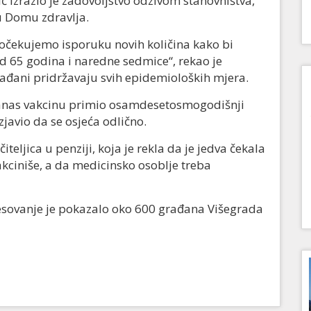
 izrazio je zadovoljstvo odzivom stanovništva,
u Domu zdravlja.
očekujemo isporuku novih količina kako bi
od 65 godina i naredne sedmice“, rekao je
rađani pridržavaju svih epidemioloških mjera.
danas vakcinu primio osamdesetosmogodišnji
zjavio da se osjeća odlično.
iteljica u penziji, koja je rekla da je jedva čekala
akciniše, a da medicinsko osoblje treba
resovanje je pokazalo oko 600 građana Višegrada