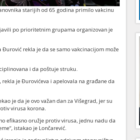
novnika starijih od 65 godina primilo vakcinu
ijavili po prioritetnim grupama organizovan je
 Đurović rekla je da se samo vakcinacijom može
sciplinovana i da poštuje struku.
, rekla je Đurovićeva i apelovala na građane da
kao je da je ovo važan dan za Višegrad, jer su
otiv virusa korona.
efikasno oružje protiv virusa, jednu nadu da
eme“, istakao je Lončarević.