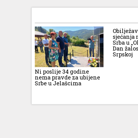
Obilježa
sjećanja 
Srba u „O
Dan žalos
Srpskoj
Ni poslije 34 godine
nema pravde za ubijene
Srbe u Jelašcima