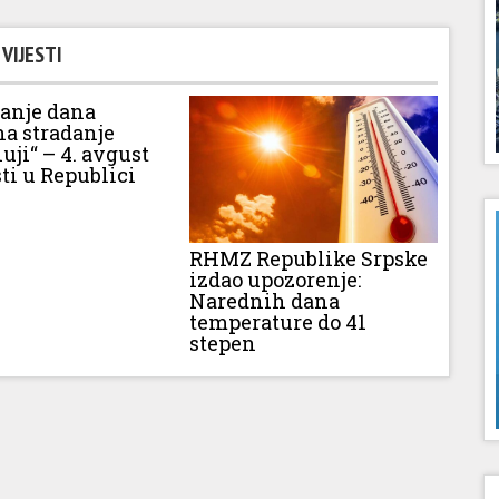
VIJESTI
vanje dana
na stradanje
luji“ – 4. avgust
ti u Republici
RHMZ Republike Srpske
izdao upozorenje:
Narednih dana
temperature do 41
stepen