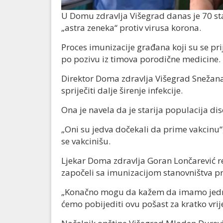
U Domu zdravlja Višegrad danas je 70 sta
„astra zeneka“ protiv virusa korona.
Proces imunizacije građana koji su se pr
po pozivu iz timova porodične medicine.
Direktor Doma zdravlja Višegrad Snežana
spriječiti dalje širenje infekcije.
Ona je navela da je starija populacija di
„Oni su jedva dočekali da prime vakcinu“
se vakcinišu.
Ljekar Doma zdravlja Goran Lončarević re
započeli sa imunizacijom stanovništva pr
„Konačno mogu da kažem da imamo jedno 
ćemo pobijediti ovu pošast za kratko vrij