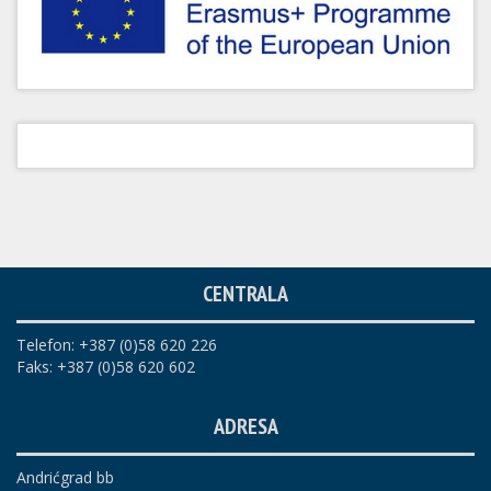
CENTRALA
Telefon: +387 (0)58 620 226
Faks: +387 (0)58 620 602
ADRESA
Andrićgrad bb