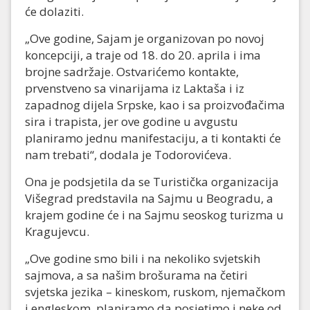
će dolaziti.
„Ove godine, Sajam je organizovan po novoj
koncepciji, a traje od 18. do 20. aprila i ima
brojne sadržaje. Ostvarićemo kontakte,
prvenstveno sa vinarijama iz Laktaša i iz
zapadnog dijela Srpske, kao i sa proizvođačima
sira i trapista, jer ove godine u avgustu
planiramo jednu manifestaciju, a ti kontakti će
nam trebati“, dodala je Todorovićeva.
Ona je podsjetila da se Turistička organizacija
Višegrad predstavila na Sajmu u Beogradu, a
krajem godine će i na Sajmu seoskog turizma u
Kragujevcu.
„Ove godine smo bili i na nekoliko svjetskih
sajmova, a sa našim brošurama na četiri
svjetska jezika – kineskom, ruskom, njemačkom
i engleskom, planiramo da posjetimo i neke od