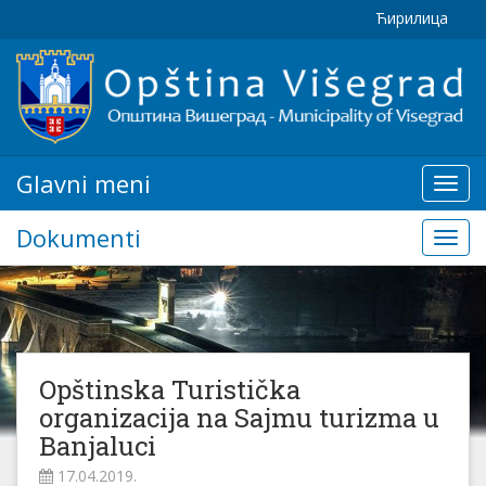
Ћирилица
Glavni meni
Glavn
meni
Dokumenti
Doku
Opštinska Turistička
organizacija na Sajmu turizma u
Banjaluci
17.04.2019.