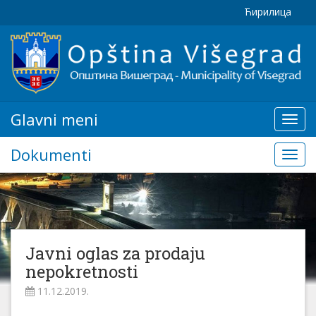
Ћирилица
Glavni meni
Glavn
meni
Dokumenti
Doku
Javni oglas za prodaju
nepokretnosti
11.12.2019.